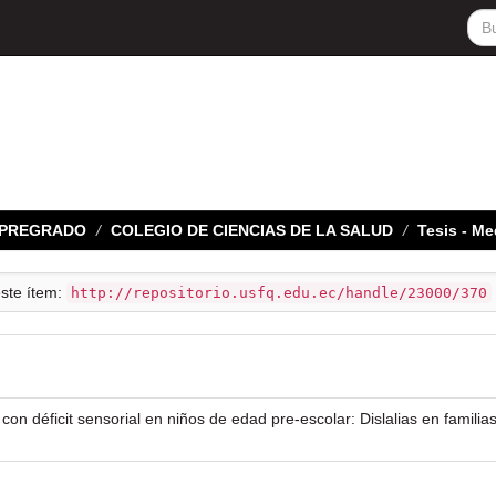
E PREGRADO
COLEGIO DE CIENCIAS DE LA SALUD
Tesis - Me
este ítem:
http://repositorio.usfq.edu.ec/handle/23000/370
 con déficit sensorial en niños de edad pre-escolar: Dislalias en famili