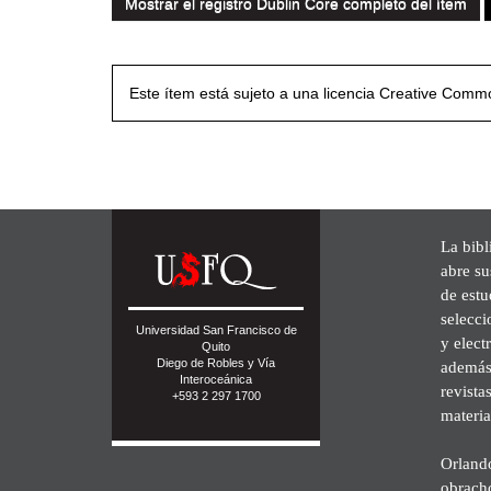
Mostrar el registro Dublin Core completo del ítem
Este ítem está sujeto a una licencia Creative Com
La bibl
abre su
de est
selecci
Universidad San Francisco de
y elect
Quito
Diego de Robles y Vía
además 
Interoceánica
revista
+593 2 297 1700
materia
Orland
obrach