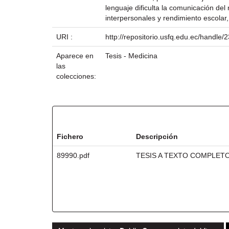
lenguaje dificulta la comunicación del
interpersonales y rendimiento escolar, 
URI :
http://repositorio.usfq.edu.ec/handle
Aparece en
Tesis - Medicina
las
colecciones:
Ficheros en este ítem:
Fichero
Descripción
89990.pdf
TESIS A TEXTO COMPLET