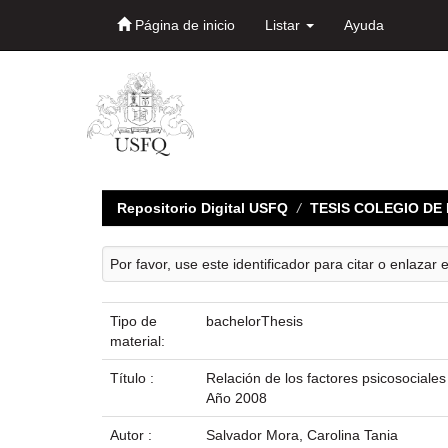
Página de inicio
Listar
Ayuda
Skip
navigation
Repositorio Digital USFQ
TESIS COLEGIO D
Por favor, use este identificador para citar o enlazar 
Tipo de
bachelorThesis
material:
Título :
Relación de los factores psicosociales
Año 2008
Autor :
Salvador Mora, Carolina Tania