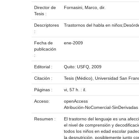
Director de
Fornasini, Marco, dir.
Tesis :
Descriptores
Trastornos del habla en niños;Desórde
:
Fecha de
ene-2009
publicación
:
Editorial :
Quito: USFQ, 2009
Citación :
Tesis (Médico), Universidad San Franc
Páginas :
vi, 57 h. : il.
Acceso:
openAccess
Atribución-NoComercial-SinDerivadas
Resumen :
El trastorno del lenguaje es una afecci
el nivel de comprensión y decodifica
todos los niños en edad escolar padec
la desnutrición, posiblemente junto c