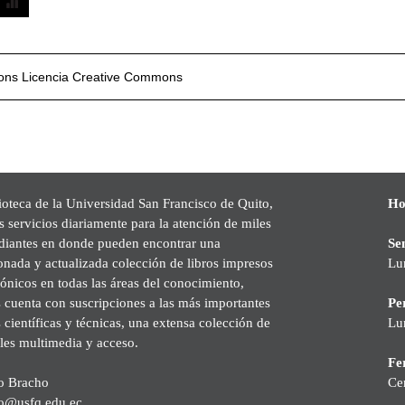
mons
Licencia Creative Commons
ioteca de la Universidad San Francisco de Quito,
Ho
s servicios diariamente para la atención de miles
udiantes en donde pueden encontrar una
Se
onada y actualizada colección de libros impresos
Lu
rónicos en todas las áreas del conocimiento,
cuenta con suscripciones a las más importantes
Pe
s científicas y técnicas, una extensa colección de
Lu
les multimedia y acceso.
Fer
o Bracho
Ce
o@usfq.edu.ec