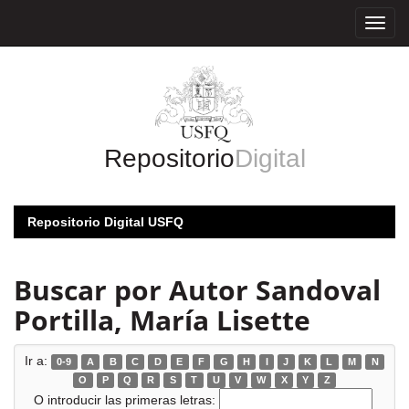
Skip
navigation
Repositorio
Digital
Repositorio Digital USFQ
Buscar por Autor Sandoval
Portilla, María Lisette
Ir a:
0-9
A
B
C
D
E
F
G
H
I
J
K
L
M
N
O
P
Q
R
S
T
U
V
W
X
Y
Z
O introducir las primeras letras: