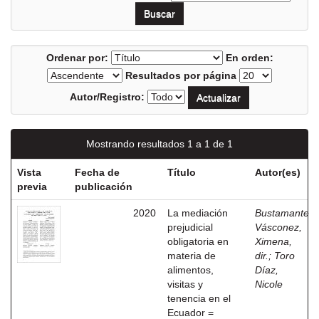
Ordenar por:
En orden:
Resultados por página
Autor/Registro:
Mostrando resultados 1 a 1 de 1
Vista
Fecha de
Título
Autor(es)
previa
publicación
2020
La mediación
Bustamante
prejudicial
Vásconez,
obligatoria en
Ximena,
materia de
dir.
;
Toro
alimentos,
Díaz,
visitas y
Nicole
tenencia en el
Ecuador =