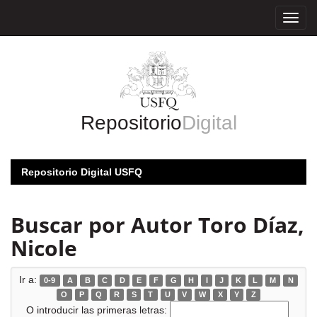
Skip
navigation
Repositorio
Digital
Repositorio Digital USFQ
Buscar por Autor Toro Díaz,
Nicole
Ir a:
0-9
A
B
C
D
E
F
G
H
I
J
K
L
M
N
O
P
Q
R
S
T
U
V
W
X
Y
Z
O introducir las primeras letras: