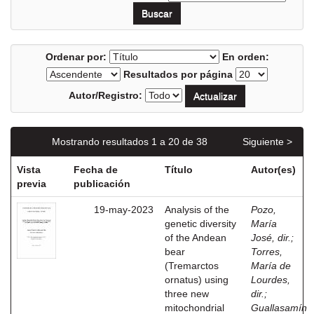
Ordenar por:
En orden:
Resultados por página
Autor/Registro:
Mostrando resultados 1 a 20 de 38
Siguiente >
Vista
Fecha de
Título
Autor(es)
previa
publicación
19-may-2023
Analysis of the
Pozo,
genetic diversity
María
of the Andean
José, dir.
;
bear
Torres,
(Tremarctos
María de
ornatus) using
Lourdes,
three new
dir.
;
mitochondrial
Guallasamín