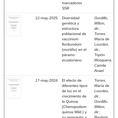
marcadores
SSR
12-may-2025
Diversidad
Gordillo,
genética y
Milton,
estructura
dir.
;
poblacional de
Torres,
vaccinium
María de
floribundum
Lourdes,
(mortiño) en el
dir.
;
páramo
Topón
ecuatoriano
Mosquera,
Camila
Anael
17-may-2024
El efecto de
Torres,
diferentes tipos
María de
de luz en el
Lourdes,
crecimiento de
dir.
;
la Quinoa
Gordillo,
(Chenopodium
Milton,
quinoa Wild.) y
dir.
;
su respuesta a
Bautista