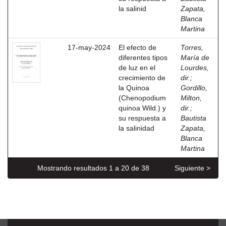
la salinid
Zapata,
Blanca
Martina
17-may-2024
El efecto de
Torres,
diferentes tipos
María de
de luz en el
Lourdes,
crecimiento de
dir.
;
la Quinoa
Gordillo,
(Chenopodium
Milton,
quinoa Wild.) y
dir.
;
su respuesta a
Bautista
la salinidad
Zapata,
Blanca
Martina
Mostrando resultados 1 a 20 de 38
Siguiente >