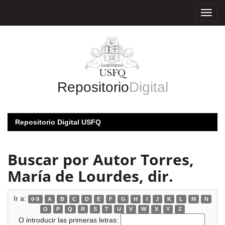
Skip
navigation
Repositorio
Digital
Repositorio Digital USFQ
Buscar por Autor Torres,
María de Lourdes, dir.
Ir a:
0-9
A
B
C
D
E
F
G
H
I
J
K
L
M
N
O
P
Q
R
S
T
U
V
W
X
Y
Z
O introducir las primeras letras: