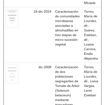
Micaela
18-dic-2024
Caracterización
Torres,
de comunidades
María de
microbianas
Lourdes,
asociadas a
dir.
;
almohadillas en
Suárez,
tres etapas de
Esteban,
micro-sucesión
dir.
;
vegetal
Loaiza
Carrera,
Emilia
Alejandra
dic-2008
Caracterización
Torres,
de dos
María de
poblaciones
Lourdes,
segregantes de
dir.
;
Leiva
Tomate de Arbol
Vargas,
(Solanum
Lenin
betaceum)
Esteban
mediante
marcadores