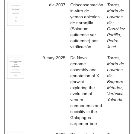
dic-2007
Crioconservación
Torres,
in-vitro de
María de
yemas apicales
Lourdes,
de naranjilla
dir.
;
(Solanum
González
quitoense var.
Portilla,
quitoense) por
Pedro
vitrificación
José
9-may-2025
De Novo
Torres,
genome
María de
assembly and
Lourdes,
annotation of X.
dir.
;
darwini :
Baquero
exploring the
Méndez,
evolution of
Verónica
venom
Yolanda
components and
sociality in the
Galapagos
carpenter bee