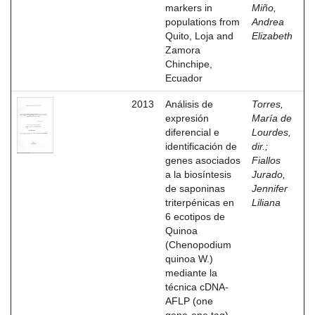
markers in
Miño,
populations from
Andrea
Quito, Loja and
Elizabeth
Zamora
Chinchipe,
Ecuador
2013
Análisis de
Torres,
expresión
María de
diferencial e
Lourdes,
identificación de
dir.
;
genes asociados
Fiallos
a la biosíntesis
Jurado,
de saponinas
Jennifer
triterpénicas en
Liliana
6 ecotipos de
Quinoa
(Chenopodium
quinoa W.)
mediante la
técnica cDNA-
AFLP (one