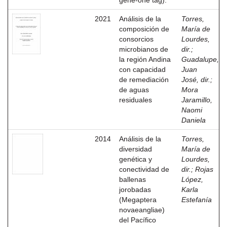
gene-one tag).
2021
Análisis de la
Torres,
composición de
María de
consorcios
Lourdes,
microbianos de
dir.
;
la región Andina
Guadalupe,
con capacidad
Juan
de remediación
José, dir.
;
de aguas
Mora
residuales
Jaramillo,
Naomi
Daniela
2014
Análisis de la
Torres,
diversidad
María de
genética y
Lourdes,
conectividad de
dir.
;
Rojas
ballenas
López,
jorobadas
Karla
(Megaptera
Estefanía
novaeangliae)
del Pacífico