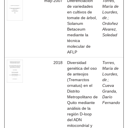
may-2007
Diferenciación
Torres,
de variedades
María de
en cultivos de
Lourdes,
tomate de árbol,
dir.
;
Solanum
Ordoñez
Betaceum
Alvarez,
mediante la
Soledad
técnica
molecular de
AFLP
2018
Diversidad
Torres,
genética del oso
María de
de anteojos
Lourdes,
(Tremarctos
dir.
;
ornatus) en el
Cueva
Distrito
Granda,
Metropolitano de
Darío
Quito mediante
Fernando
análisis de la
región D-loop
del ADN
mitocondrial y