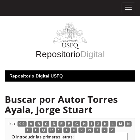
Skip
navigation
Repositorio
Digital
Repositorio Digital USFQ
Buscar por Autor Torres
Ayala, Jorge Stuart
Ir a:
0-9
A
B
C
D
E
F
G
H
I
J
K
L
M
N
O
P
Q
R
S
T
U
V
W
X
Y
Z
O introducir las primeras letras: