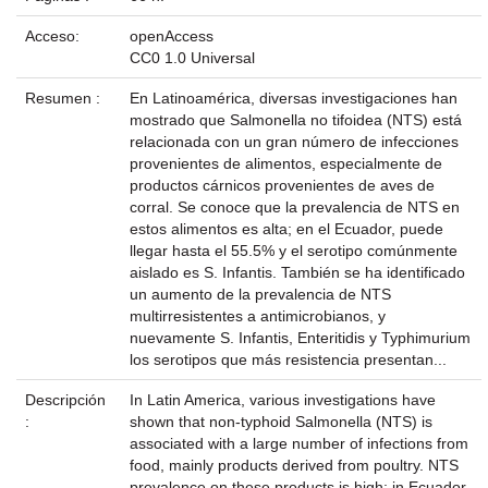
Acceso:
openAccess
CC0 1.0 Universal
Resumen :
En Latinoamérica, diversas investigaciones han
mostrado que Salmonella no tifoidea (NTS) está
relacionada con un gran número de infecciones
provenientes de alimentos, especialmente de
productos cárnicos provenientes de aves de
corral. Se conoce que la prevalencia de NTS en
estos alimentos es alta; en el Ecuador, puede
llegar hasta el 55.5% y el serotipo comúnmente
aislado es S. Infantis. También se ha identificado
un aumento de la prevalencia de NTS
multirresistentes a antimicrobianos, y
nuevamente S. Infantis, Enteritidis y Typhimurium
los serotipos que más resistencia presentan...
Descripción
In Latin America, various investigations have
:
shown that non-typhoid Salmonella (NTS) is
associated with a large number of infections from
food, mainly products derived from poultry. NTS
prevalence on these products is high; in Ecuador,