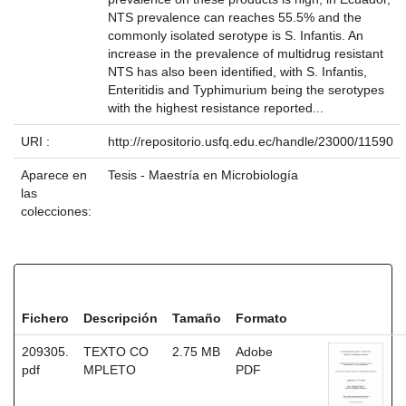
NTS prevalence can reaches 55.5% and the
commonly isolated serotype is S. Infantis. An
increase in the prevalence of multidrug resistant
NTS has also been identified, with S. Infantis,
Enteritidis and Typhimurium being the serotypes
with the highest resistance reported...
URI :
http://repositorio.usfq.edu.ec/handle/23000/11590
Aparece en
Tesis - Maestría en Microbiología
las
colecciones:
Ficheros en este ítem:
Fichero
Descripción
Tamaño
Formato
209305.
TEXTO CO
2.75 MB
Adobe
pdf
MPLETO
PDF