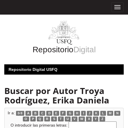
Skip
navigation
Repositorio
Digital
Repositorio Digital USFQ
Buscar por Autor Troya
Rodríguez, Erika Daniela
Ir a:
0-9
A
B
C
D
E
F
G
H
I
J
K
L
M
N
O
P
Q
R
S
T
U
V
W
X
Y
Z
O introducir las primeras letras: