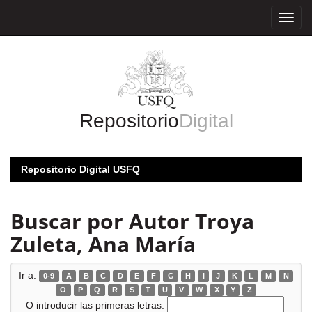
Skip
navigation
Repositorio
Digital
Repositorio Digital USFQ
Buscar por Autor Troya
Zuleta, Ana María
Ir a:
0-9
A
B
C
D
E
F
G
H
I
J
K
L
M
N
O
P
Q
R
S
T
U
V
W
X
Y
Z
O introducir las primeras letras: