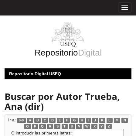
Skip
navigation
Repositorio
Digital
Repositorio Digital USFQ
Buscar por Autor Trueba,
Ana (dir)
Ir a:
0-9
A
B
C
D
E
F
G
H
I
J
K
L
M
N
O
P
Q
R
S
T
U
V
W
X
Y
Z
O introducir las primeras letras: