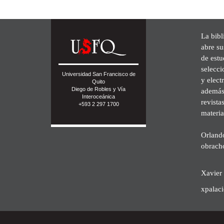
La bibl
abre su
de est
selecci
Universidad San Francisco de
y elect
Quito
Diego de Robles y Vía
además 
Interoceánica
revista
+593 2 297 1700
materia
Orland
obrach
Xavier 
xpalac