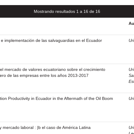
Mostrando resultados 1 a 16 de 16
Au
o e implementación de las salvaguardias en el Ecuador
Ur
 del mercado de valores ecuatoriano sobre el crecimiento
Ur
iero de las empresas entre los años 2013-2017
Sa
Es
on Productivity in Ecuador in the Aftermath of the Oil Boom
Ur
 y mercado laboral : |b el caso de América Latina
Ur
Le