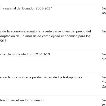
cha salarial del Ecuador 2003-2017
Ur
Abi
al de la economía ecuatoriana ante variaciones del precio del
Ur
daptación de un análisis de complejidad económico para los
2016
en en la mortalidad por COVID-19
Ur
Ma
ación laboral sobre la productividad de los trabajadores
Ur
Mi
Gi
ntración en el sector comercio
Ur
Va