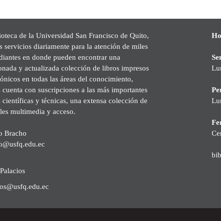
ioteca de la Universidad San Francisco de Quito,
Ho
s servicios diariamente para la atención de miles
udiantes en donde pueden encontrar una
Se
onada y actualizada colección de libros impresos
Lu
rónicos en todas las áreas del conocimiento,
cuenta con suscripciones a las más importantes
Pe
s científicas y técnicas, una extensa colección de
Lu
les multimedia y acceso.
Fer
o Bracho
Ce
o@usfq.edu.ec
bi
Palacios
ios@usfq.edu.ec