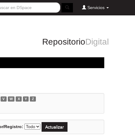
Servicios
Repositorio
Digital
V
W
X
Y
Z
r/Registro: