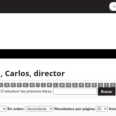
 Carlos, director
C
D
E
F
G
H
I
J
K
L
M
N
O
P
Q
R
S
T
U
O introducir las primeras letras:
En orden:
Resultados por página
Auto