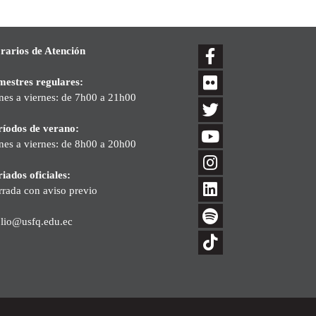
rarios de Atención
mestres regulares:
nes a viernes: de 7h00 a 21h00
ríodos de verano:
nes a viernes: de 8h00 a 20h00
iados oficiales:
rrada con aviso previo
blio@usfq.edu.ec