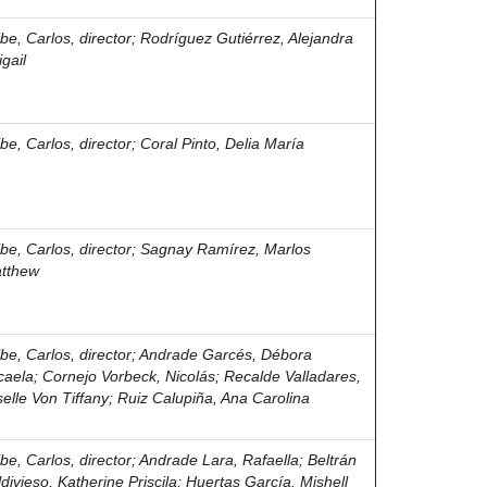
ibe, Carlos, director
;
Rodríguez Gutiérrez, Alejandra
gail
ibe, Carlos, director
;
Coral Pinto, Delia María
ibe, Carlos, director
;
Sagnay Ramírez, Marlos
tthew
ibe, Carlos, director
;
Andrade Garcés, Débora
caela
;
Cornejo Vorbeck, Nicolás
;
Recalde Valladares,
selle Von Tiffany
;
Ruiz Calupiña, Ana Carolina
ibe, Carlos, director
;
Andrade Lara, Rafaella
;
Beltrán
ldivieso, Katherine Priscila
;
Huertas García, Mishell