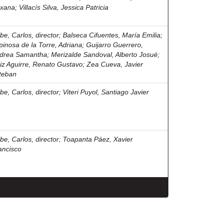
xana
;
Villacís Silva, Jessica Patricia
ibe, Carlos, director
;
Balseca Cifuentes, María Emilia
;
pinosa de la Torre, Adriana
;
Guijarro Guerrero,
drea Samantha
;
Merizalde Sandoval, Alberto Josué
;
iz Aguirre, Renato Gustavo
;
Zea Cueva, Javier
teban
ibe, Carlos, director
;
Viteri Puyol, Santiago Javier
ibe, Carlos, director
;
Toapanta Páez, Xavier
ancisco