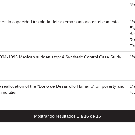
Ro
r en la capacidad instalada del sistema sanitario en el contexto
Ur
Es
An
Ru
Es
1994-1995 Mexican sudden stop: A Synthetic Control Case Study
Ur
e reallocation of the ”Bono de Desarrollo Humano” on poverty and
Ur
 simulation
Fr
Mostrando resultados 1 a 16 de 16