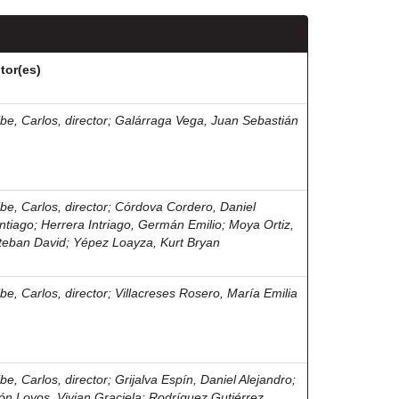
tor(es)
ibe, Carlos, director
;
Galárraga Vega, Juan Sebastián
ibe, Carlos, director
;
Córdova Cordero, Daniel
ntiago
;
Herrera Intriago, Germán Emilio
;
Moya Ortiz,
teban David
;
Yépez Loayza, Kurt Bryan
ibe, Carlos, director
;
Villacreses Rosero, María Emilia
ibe, Carlos, director
;
Grijalva Espín, Daniel Alejandro
;
ón Loyos, Vivian Graciela
;
Rodríguez Gutiérrez,