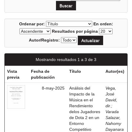
Ordenar por:
En orden:
Resultados por página
Autor/Registro:
Mostrando resultados 1 a 3 de 3
Vista
Fecha de
Título
Autor(es)
previa
publicación
8-may-2025
Análisis del
Vega,
Impacto de la
José
Música en el
David,
Rendimiento
dir.
;
delos Jugadores
Varada
de Dota 2 en un
Salazar,
Entorno
Nahomy
Competitivo
Dayanara