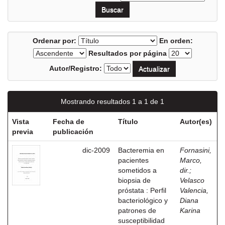
Ordenar por:
En orden:
Resultados por página
Autor/Registro:
Mostrando resultados 1 a 1 de 1
Vista
Fecha de
Título
Autor(es)
previa
publicación
dic-2009
Bacteremia en
Fornasini,
pacientes
Marco,
sometidos a
dir.
;
biopsia de
Velasco
próstata : Perfil
Valencia,
bacteriológico y
Diana
patrones de
Karina
susceptibilidad