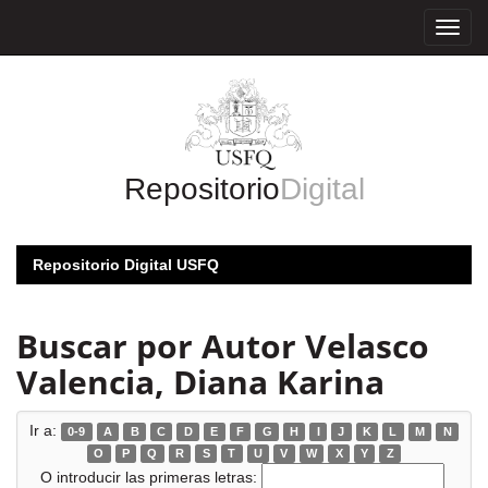
Skip
navigation
Repositorio
Digital
Repositorio Digital USFQ
Buscar por Autor Velasco
Valencia, Diana Karina
Ir a:
0-9
A
B
C
D
E
F
G
H
I
J
K
L
M
N
O
P
Q
R
S
T
U
V
W
X
Y
Z
O introducir las primeras letras: