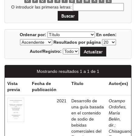
O
P
Q
R
S
T
U
V
W
X
Y
Z
O introducir las primeras letras:
Ordenar por:
En orden:
Resultados por página
Autor/Registro:
Mostrando resultados 1 a 1 de 1
Vista
Fecha de
Título
Autor(es)
previa
publicación
2021
Desarrollo de
Ocampo
una guía basada
Ordoñes,
en el contenido
María
de sodio de
Belén,
bebidas
dir.
;
comerciales del
Chisaguano