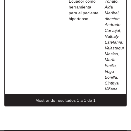
Ecuador como
Tonato,
herramienta
Aida
para el paciente
Maribel,
hipertenso
director
;
Andrade
Carvajal,
Nathaly
Estefanía
;
Velasteguí
Mesias,
María
Emilia
;
Vega
Bonilla,
Cinthya
Viñana
Mostrando resultados 1 a 1 de 1