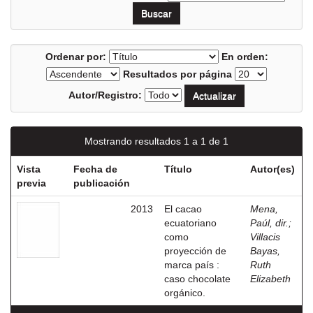
Ordenar por:
En orden:
Resultados por página
Autor/Registro:
Mostrando resultados 1 a 1 de 1
Vista
Fecha de
Título
Autor(es)
previa
publicación
2013
El cacao
Mena,
ecuatoriano
Paúl, dir.
;
como
Villacis
proyección de
Bayas,
marca país :
Ruth
caso chocolate
Elizabeth
orgánico.