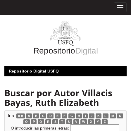
Skip
navigation
Repositorio
Digital
Repositorio Digital USFQ
Buscar por Autor Villacis
Bayas, Ruth Elizabeth
Ir a:
0-9
A
B
C
D
E
F
G
H
I
J
K
L
M
N
O
P
Q
R
S
T
U
V
W
X
Y
Z
O introducir las primeras letras: