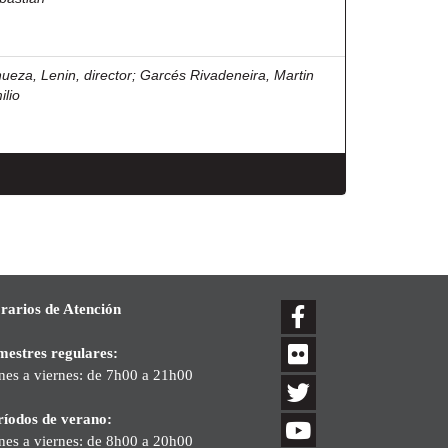
nueza, Lenin, director
;
Garcés Rivadeneira, Martin
ilio
rarios de Atención
mestres regulares:
nes a viernes: de 7h00 a 21h00
ríodos de verano:
nes a viernes: de 8h00 a 20h00