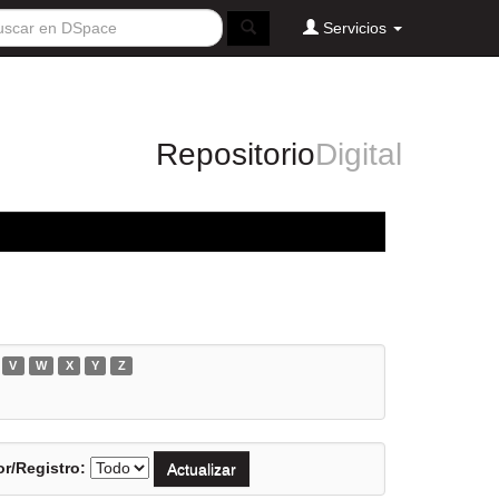
Servicios
Repositorio
Digital
V
W
X
Y
Z
r/Registro: