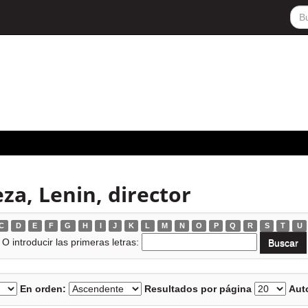
za, Lenin, director
C
D
E
F
G
H
I
J
K
L
M
N
O
P
Q
R
S
T
U
O introducir las primeras letras:
En orden:
Resultados por página
Auto