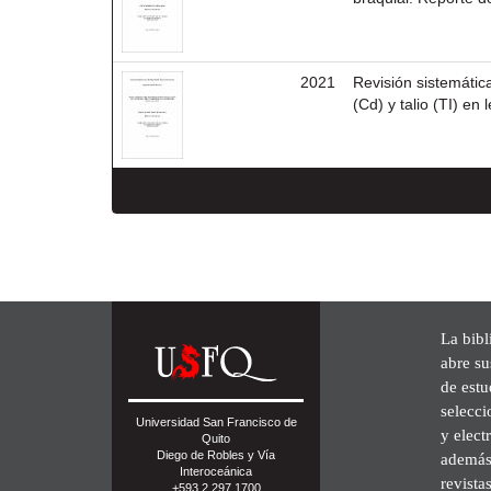
2021
Revisión sistemátic
(Cd) y talio (TI) en
La bibl
abre su
de est
selecci
Universidad San Francisco de
y elect
Quito
Diego de Robles y Vía
además 
Interoceánica
revista
+593 2 297 1700