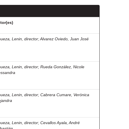
tor(es)
nueza, Lenin, director
;
Alvarez Oviedo, Juan José
nueza, Lenin, director
;
Rueda González, Nicole
essandra
nueza, Lenin, director
;
Cabrera Cumare, Verónica
ejandra
nueza, Lenin, director
;
Cevallos Ayala, André
bastián