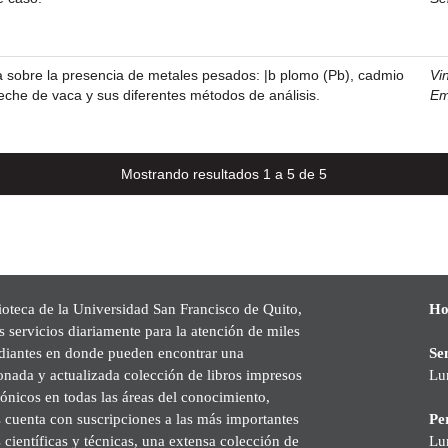
a sobre la presencia de metales pesados: |b plomo (Pb), cadmio
Vi
 leche de vaca y sus diferentes métodos de análisis.
Em
Mostrando resultados 1 a 5 de 5
ioteca de la Universidad San Francisco de Quito,
Ho
s servicios diariamente para la atención de miles
udiantes en donde pueden encontrar una
Se
onada y actualizada colección de libros impresos
Lu
rónicos en todas las áreas del conocimiento,
cuenta con suscripciones a las más importantes
Pe
s científicas y técnicas, una extensa colección de
Lu