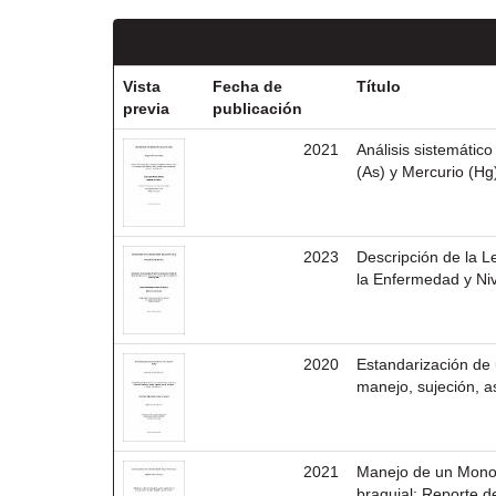
Vista
Fecha de
Título
previa
publicación
2021
Análisis sistemátic
(As) y Mercurio (Hg
2023
Descripción de la L
la Enfermedad y Niv
2020
Estandarización de
manejo, sujeción, a
2021
Manejo de un Mono C
braquial: Reporte d