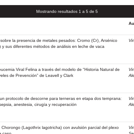
Mostrando resultados 1 a 5 de 5
Au
o sobre la presencia de metales pesados: Cromo (Cr), Arsénico
Vi
) y sus diferentes métodos de análisis en leche de vaca
eucemia Viral Felina a través del modelo de “Historia Natural de
Vi
eles de Prevención” de Leavell y Clark
Al
 un protocolo de descorne para terneras en etapa dos temprana:
Vi
sepsia, anestesia, cirugía y recuperación
Al
horongo (Lagothrix lagotricha) con avulsión parcial del plexo
Vi
e caso.
Se