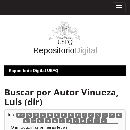
Skip
navigation
Repositorio
Digital
Repositorio Digital USFQ
Buscar por Autor Vinueza,
Luis (dir)
Ir a:
0-9
A
B
C
D
E
F
G
H
I
J
K
L
M
N
O
P
Q
R
S
T
U
V
W
X
Y
Z
O introducir las primeras letras: