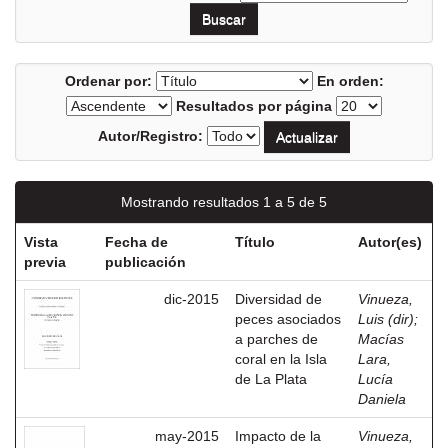
Ordenar por:
En orden:
Resultados por página
Autor/Registro:
Mostrando resultados 1 a 5 de 5
Vista
Fecha de
Título
Autor(es)
previa
publicación
dic-2015
Diversidad de
Vinueza,
peces asociados
Luis (dir)
;
a parches de
Macías
coral en la Isla
Lara,
de La Plata
Lucía
Daniela
may-2015
Impacto de la
Vinueza,