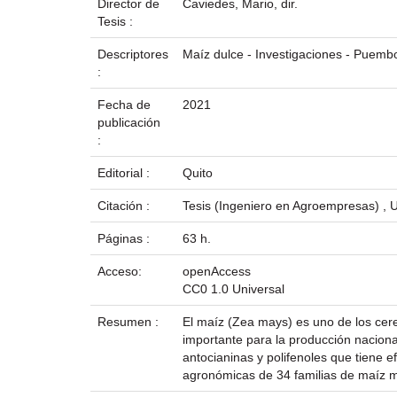
Director de
Caviedes, Mario, dir.
Tesis :
Descriptores
Maíz dulce - Investigaciones - Puemb
:
Fecha de
2021
publicación
:
Editorial :
Quito
Citación :
Tesis (Ingeniero en Agroempresas) , U
Páginas :
63 h.
Acceso:
openAccess
CC0 1.0 Universal
Resumen :
El maíz (Zea mays) es uno de los cer
importante para la producción nacional
antocianinas y polifenoles que tiene e
agronómicas de 34 familias de maíz m