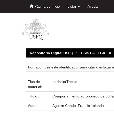
Página de inicio
Listar
Ayuda
Skip
navigation
Repositorio Digital USFQ
TESIS COLEGIO D
Por favor, use este identificador para citar o enlazar 
Tipo de
bachelorThesis
material:
Título :
Comportamiento agronómico de 33 fa
Autor :
Aguirre Cando, Francis Yolanda