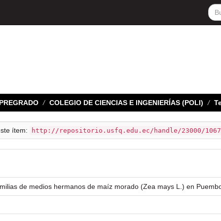
E PREGRADO
COLEGIO DE CIENCIAS E INGENIERÍAS (POLI)
Te
este ítem:
http://repositorio.usfq.edu.ec/handle/23000/1067
milias de medios hermanos de maíz morado (Zea mays L.) en Puembo