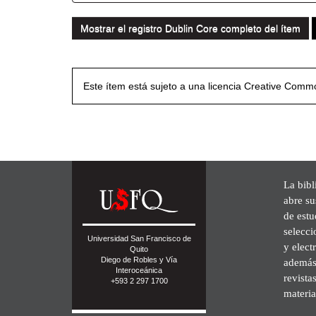
Mostrar el registro Dublin Core completo del ítem
Este ítem está sujeto a una licencia Creative Com
La bibl
abre su
de est
selecci
Universidad San Francisco de
y elect
Quito
Diego de Robles y Vía
además 
Interoceánica
revista
+593 2 297 1700
materia