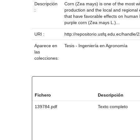
Descripción
Corn (Zea mays) is one of the most wid
:
production and the local and regional 
that have favorable effects on human h
purple corn (Zea mays L.)...
URI :
http://repositorio.usfq.edu.ec/handle
Aparece en
Tesis - Ingeniería en Agronomía
las
colecciones:
Ficheros en este ítem:
Fichero
Descripción
139784.pdf
Texto completo