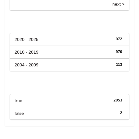
next >
Fecha de lanzamiento
2020 - 2025
972
2010 - 2019
970
2004 - 2009
113
Has File(s)
true
2053
false
2