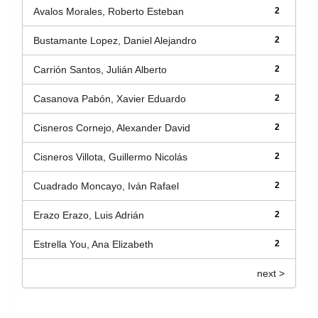
Avalos Morales, Roberto Esteban
2
Bustamante Lopez, Daniel Alejandro
2
Carrión Santos, Julián Alberto
2
Casanova Pabón, Xavier Eduardo
2
Cisneros Cornejo, Alexander David
2
Cisneros Villota, Guillermo Nicolás
2
Cuadrado Moncayo, Iván Rafael
2
Erazo Erazo, Luis Adrián
2
Estrella You, Ana Elizabeth
2
next >
Título