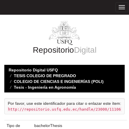
Skip
navigation
Repositorio
Digital
Repositorio Digital USFQ
TESIS COLEGIO DE PREGRADO
COLEGIO DE CIENCIAS E INGENIERÍAS (POLI)
Tesis - Ingeniería en Agronomía
Por favor, use este identificador para citar o enlazar este ítem:
http://repositorio.usfq.edu.ec/handle/23000/11106
Tipo de
bachelorThesis