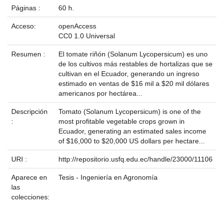
Páginas :
60 h.
Acceso:
openAccess
CC0 1.0 Universal
Resumen :
El tomate riñón (Solanum Lycopersicum) es uno
de los cultivos más restables de hortalizas que se
cultivan en el Ecuador, generando un ingreso
estimado en ventas de $16 mil a $20 mil dólares
americanos por hectárea...
Descripción
Tomato (Solanum Lycopersicum) is one of the
:
most profitable vegetable crops grown in
Ecuador, generating an estimated sales income
of $16,000 to $20,000 US dollars per hectare...
URI :
http://repositorio.usfq.edu.ec/handle/23000/11106
Aparece en
Tesis - Ingeniería en Agronomía
las
colecciones: