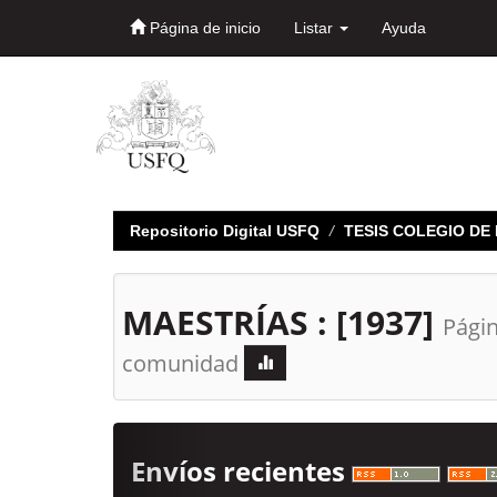
Página de inicio
Listar
Ayuda
Skip
navigation
Repositorio Digital USFQ
TESIS COLEGIO D
MAESTRÍAS : [1937]
Págin
comunidad
Envíos recientes