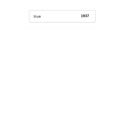
Has File(s)
true
1937