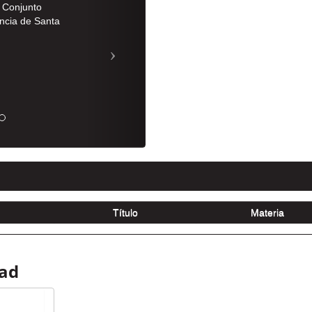
l Conjunto
incia de Santa
dad