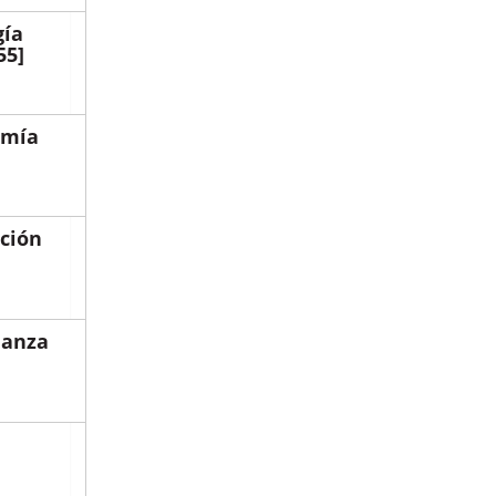
gía
55]
omía
ación
ñanza