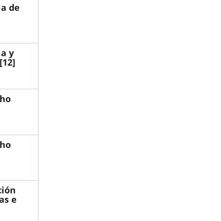
ia de
ia y
[12]
cho
cho
ción
as e