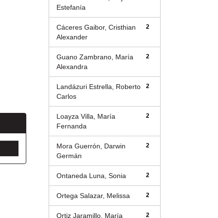
Estefanía
Cáceres Gaibor, Cristhian
2
Alexander
Guano Zambrano, María
2
Alexandra
Landázuri Estrella, Roberto
2
Carlos
Loayza Villa, María
2
Fernanda
Mora Guerrón, Darwin
2
Germán
Ontaneda Luna, Sonia
2
Ortega Salazar, Melissa
2
Ortiz Jaramillo, María
2