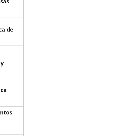
sas
ca de
 y
ica
entos