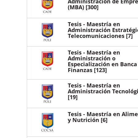
Administración de Empre
(MBA)
[300]
Tesis - Maestría en
Administración Estratégi
Telecomunicaciones
[7]
Tesis - Maestría en
Administración o
Especialización en Banca
Finanzas
[123]
Tesis - Maestría en
Administración Tecnológ
[19]
Tesis - Maestría en Alim
y Nutrición
[6]