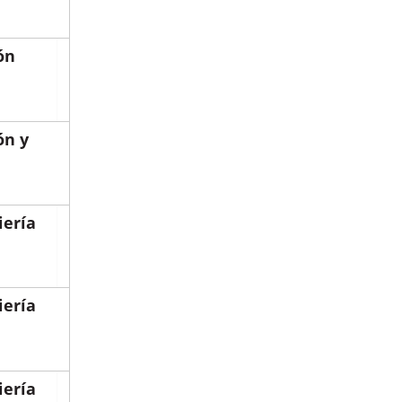
ón
ón y
iería
iería
iería