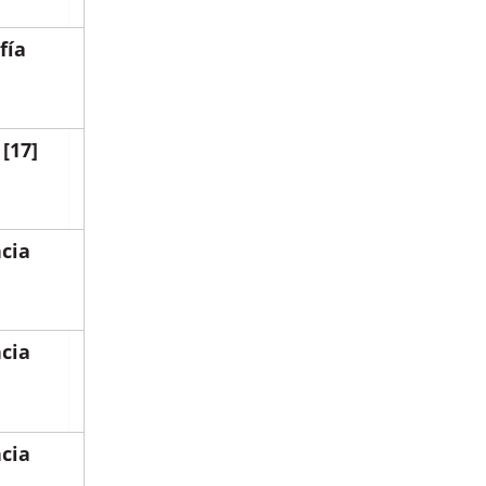
fía
[17]
ncia
ncia
ncia