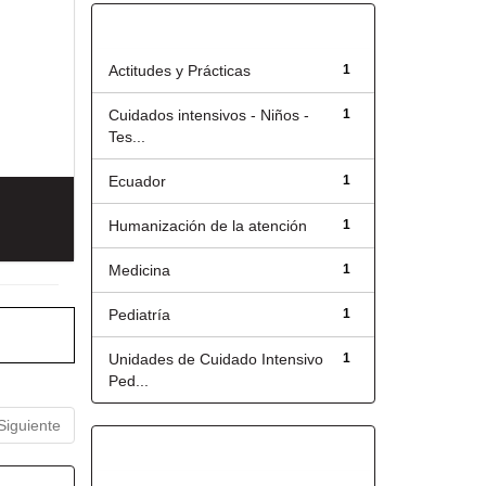
Título
Actitudes y Prácticas
1
Cuidados intensivos - Niños -
1
Tes...
Ecuador
1
Humanización de la atención
1
Medicina
1
Pediatría
1
Unidades de Cuidado Intensivo
1
Ped...
Siguiente
Has File(s)