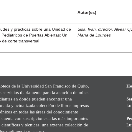
Autor(es)
tudes y prácticas sobre una Unidad de
Sisa, Iván, director
;
Alvear Q
 Pediátricos de Puertas Abiertas: Un
María de Lourdes
o de corte transversal
ioteca de la Universidad San Francisco de Quito,
Ho
s servicios diariamente para la atención de miles
udiantes en donde pueden encontrar una
Se
onada y actualizada colección de libros impresos
Lu
rónicos en todas las áreas del conocimiento,
cuenta con suscripciones a las más importantes
Pe
s científicas y técnicas, una extensa colección de
Lu
les multimedia y acceso.