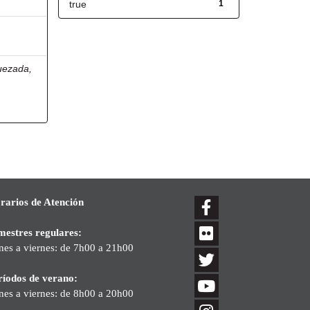
true
1
uezada,
rarios de Atención
mestres regulares:
nes a viernes: de 7h00 a 21h00
ríodos de verano:
nes a viernes: de 8h00 a 20h00