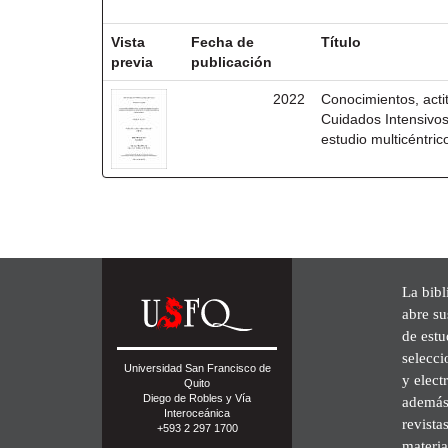
Resultados por ítem:
Vista
Fecha de
Título
previa
publicación
2022
Conocimientos, acti
Cuidados Intensivos
estudio multicéntric
La bibl
abre su
de est
selecci
Universidad San Francisco de
y elect
Quito
Diego de Robles y Vía
además 
Interoceánica
revista
+593 2 297 1700
materia