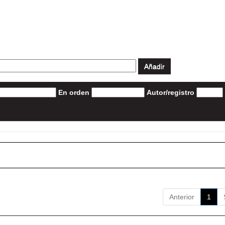
En orden
Autor/registro
Anterior
1