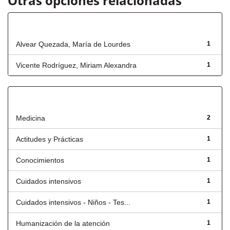
Otras opciones relacionadas
Autor
Alvear Quezada, María de Lourdes
1
Vicente Rodríguez, Miriam Alexandra
1
Título
Medicina
2
Actitudes y Prácticas
1
Conocimientos
1
Cuidados intensivos
1
Cuidados intensivos - Niños - Tes...
1
Humanización de la atención
1