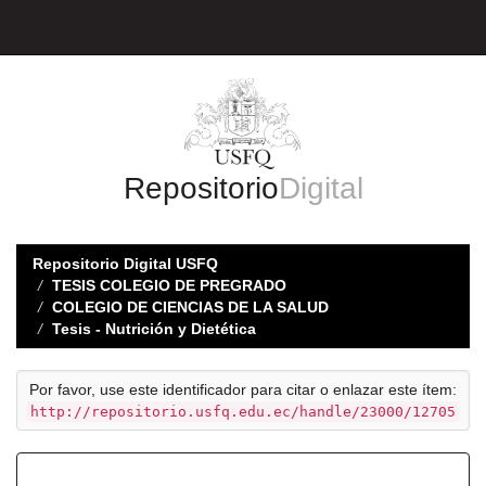
Skip
navigation
Repositorio
Digital
Repositorio Digital USFQ
TESIS COLEGIO DE PREGRADO
COLEGIO DE CIENCIAS DE LA SALUD
Tesis - Nutrición y Dietética
Por favor, use este identificador para citar o enlazar este ítem:
http://repositorio.usfq.edu.ec/handle/23000/12705
Registro completo de metadatos