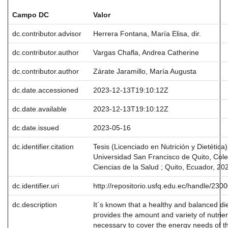
Campo DC
Valor
dc.contributor.advisor
Herrera Fontana, María Elisa, dir.
dc.contributor.author
Vargas Chafla, Andrea Catherine
dc.contributor.author
Zárate Jaramillo, María Augusta
dc.date.accessioned
2023-12-13T19:10:12Z
dc.date.available
2023-12-13T19:10:12Z
dc.date.issued
2023-05-16
dc.identifier.citation
Tesis (Licenciado en Nutrición y Dietética)
Universidad San Francisco de Quito, Cole
Ciencias de la Salud ; Quito, Ecuador, 20
dc.identifier.uri
http://repositorio.usfq.edu.ec/handle/230
dc.description
It´s known that a healthy and balanced di
provides the amount and variety of nutrie
necessary to cover the energy needs of t