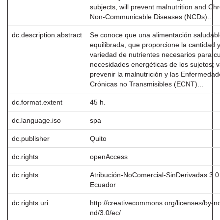
subjects, will prevent malnutrition and Ch
Non-Communicable Diseases (NCDs)...
dc.description.abstract
Se conoce que una alimentación saludabl
equilibrada, que proporcione la cantidad 
variedad de nutrientes necesarios para cu
necesidades energéticas de los sujetos; v
prevenir la malnutrición y las Enfermeda
Crónicas no Transmisibles (ECNT)...
dc.format.extent
45 h.
dc.language.iso
spa
dc.publisher
Quito
dc.rights
openAccess
dc.rights
Atribución-NoComercial-SinDerivadas 3.0
Ecuador
dc.rights.uri
http://creativecommons.org/licenses/by-n
nd/3.0/ec/