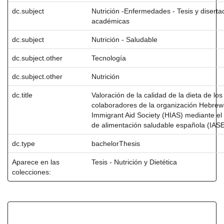
dc.subject
Nutrición -Enfermedades - Tesis y diserta
académicas
dc.subject
Nutrición - Saludable
dc.subject.other
Tecnología
dc.subject.other
Nutrición
dc.title
Valoración de la calidad de la dieta de los
colaboradores de la organización Hebrew
Immigrant Aid Society (HIAS) mediante el 
de alimentación saludable española (IAS
dc.type
bachelorThesis
Aparece en las
Tesis - Nutrición y Dietética
colecciones:
Ficheros en este ítem: