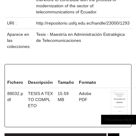
modernization of the sector of
telecommunications of Ecuador.
URI :
http://repositorio.usfq.edu.ec/handle/23000/1293
Aparece en
Tesis - Maestría en Administración Estratégica
las
de Telecomunicaciones
colecciones:
Ficheros en este ítem:
Fichero
Descripción
Tamaño
Formato
88032.p
TESIS A TEX
15.59
Adobe
df
TO COMPL
MB
PDF
ETO
Visualizar/Abrir