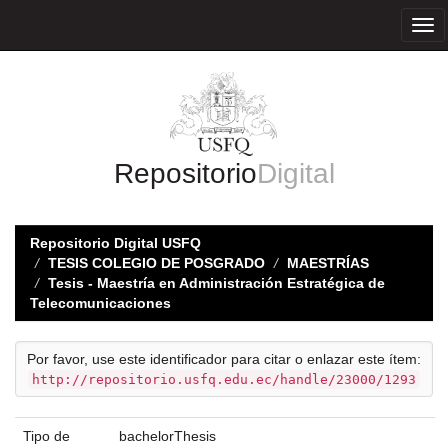
Skip
navigation
Repositorio
Digital
Repositorio Digital USFQ
TESIS COLEGIO DE POSGRADO
MAESTRÍAS
Tesis - Maestría en Administración Estratégica de
Telecomunicaciones
Por favor, use este identificador para citar o enlazar este ítem:
http://repositorio.usfq.edu.ec/handle/23000/1293
Tipo de
bachelorThesis