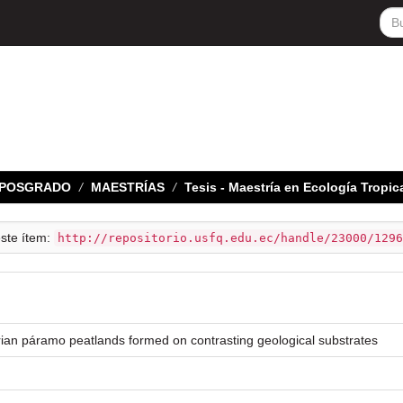
E POSGRADO
MAESTRÍAS
Tesis - Maestría en Ecología Tropi
este ítem:
http://repositorio.usfq.edu.ec/handle/23000/1296
ian páramo peatlands formed on contrasting geological substrates