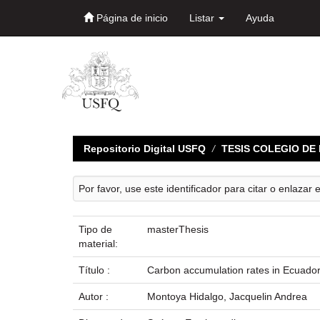
Página de inicio
Listar
Ayuda
Skip
navigation
Repositorio Digital USFQ
TESIS COLEGIO D
Por favor, use este identificador para citar o enlazar 
Tipo de
masterThesis
material:
Título :
Carbon accumulation rates in Ecuador
Autor :
Montoya Hidalgo, Jacquelin Andrea