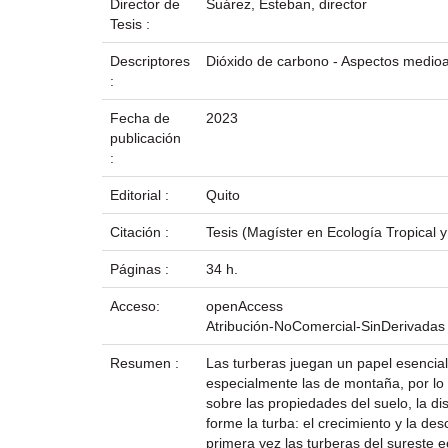
Director de
Suárez, Esteban, director
Tesis :
Descriptores
Dióxido de carbono - Aspectos medioa
:
Fecha de
2023
publicación
:
Editorial :
Quito
Citación :
Tesis (Magíster en Ecología Tropical 
Páginas :
34 h.
Acceso:
openAccess
Atribución-NoComercial-SinDerivadas
Resumen :
Las turberas juegan un papel esencia
especialmente las de montaña, por lo q
sobre las propiedades del suelo, la dis
forme la turba: el crecimiento y la d
primera vez las turberas del sureste e