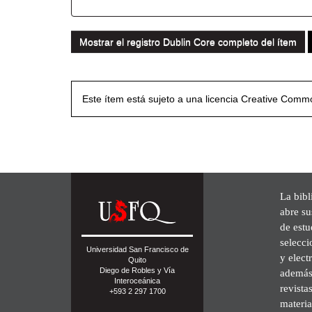
Mostrar el registro Dublin Core completo del ítem
Este ítem está sujeto a una licencia Creative Com
La bibl
abre su
de est
selecci
Universidad San Francisco de
y elect
Quito
Diego de Robles y Vía
además 
Interoceánica
revista
+593 2 297 1700
materia