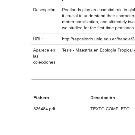
Descripción
Peatlands play an essential role in gl
:
it crucial to understand their character
matter stabilization, and ultimately 
we studied for the first-time peatlands
URI :
http://repositorio.usfq.edu.ec/handle
Aparece en
Tesis - Maestría en Ecología Tropical
las
colecciones:
Ficheros en este ítem:
Fichero
Descripción
326484.pdf
TEXTO COMPLETO