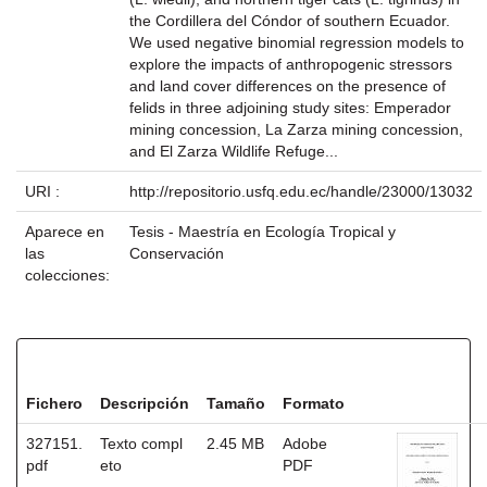
the Cordillera del Cóndor of southern Ecuador.
We used negative binomial regression models to
explore the impacts of anthropogenic stressors
and land cover differences on the presence of
felids in three adjoining study sites: Emperador
mining concession, La Zarza mining concession,
and El Zarza Wildlife Refuge...
URI :
http://repositorio.usfq.edu.ec/handle/23000/13032
Aparece en
Tesis - Maestría en Ecología Tropical y
las
Conservación
colecciones:
Ficheros en este ítem:
Fichero
Descripción
Tamaño
Formato
327151.
Texto compl
2.45 MB
Adobe
pdf
eto
PDF