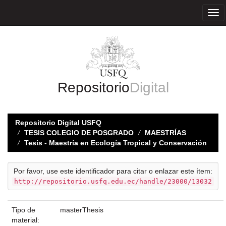
Skip
navigation
Repositorio
Digital
Repositorio Digital USFQ
TESIS COLEGIO DE POSGRADO
MAESTRÍAS
Tesis - Maestría en Ecología Tropical y Conservación
Por favor, use este identificador para citar o enlazar este ítem:
http://repositorio.usfq.edu.ec/handle/23000/13032
Tipo de
masterThesis
material: