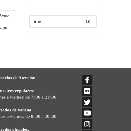
Has File(s)
ilvana,
true
12
iago
rarios de Atención
mestres regulares:
nes a viernes: de 7h00 a 21h00
ríodos de verano:
nes a viernes: de 8h00 a 20h00
iados oficiales: