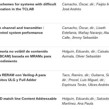
schemes for systems with difficult
Camacho, Óscar, dir.
;
Feijóo 
cation in the TCLAB
José Andrés
n channel and transmitter :
Camacho, Óscar, dir.
;
Liseth
control system performance
Estefania, Mañay Naranjo
;
Ala
Calle, Jimmy Sebastián
oria no volátil de contenido
Holguín, Eduardo, dir.
;
Caisalu
V-BCAM) basada en MRAMs para
Aumala, Oliver Sebastián
rendimiento
a RERAM con Verilog-A para
Taco, Ramiro, dir.
;
Guitarra, S
uitos ULG y Full Adder
dir.
;
Procel, Luis Miguel, dir.
;
Espinoza Terán, Ulices André
D match line Content Addressable
Holguín, Eduardo,dir.
;
Salced
Martínez, Ana Paula