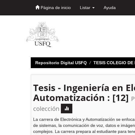
Página de inicio
Listar
Ayuda
Skip
navigation
Repositorio Digital USFQ
TESIS COLEGIO D
Tesis - Ingeniería en E
Automatización : [12]
P
colección
La carrera de Electrónica y Automatización se enfoca
de sistemas, la comunicación de voz, datos e imágen
complejos. La carrera prepara al estudiante para ten