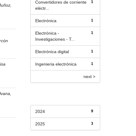
Convertidores de corriente
1
Muñoz,
eléctr...
Electrónica
1
Electrónica -
1
Investigaciones - T...
rcón
Electrónica digital
1
isa
Ingenieria electrónica
1
next >
ilvana,
Fecha de lanzamiento
s
2024
9
o
2025
3