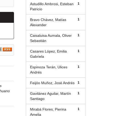
Astudillo Ambrosi, Esteban
1
Patricio
Bravo Chávez, Matías
1
Alexander
Caisaluisa Aumala, Oliver
1
Sebastián
Casares López, Emilia
1
Gabriela
Espinoza Terán, Ulices
1
Andrés
Feijóo Muñoz, José Andrés
1
s
huano
Gavilánez Aguilar, Martín
1
Santiago
Mirabá Flores, Pierina
1
Amelia