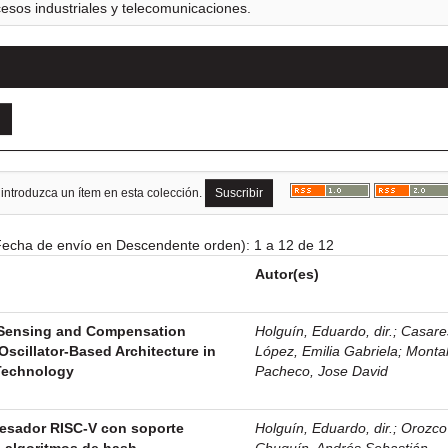
cesos industriales y telecomunicaciones.
 introduzca un ítem en esta colección.
echa de envío en Descendente orden): 1 a 12 de 12
Autor(es)
 Sensing and Compensation
Holguín, Eduardo, dir.
;
Casare
scillator-Based Architecture in
López, Emilia Gabriela
;
Monta
Technology
Pacheco, Jose David
esador RISC-V con soporte
Holguín, Eduardo, dir.
;
Orozco
a algoritmos de hash
Chuquín, Andrés Sebastián