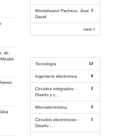
Montahuano Pacheco, Jose
1
David
o
next >
Título
 dir.
;
;
Mirabá
Tecnología
12
Ingeniería electrónica
8
hávez,
Circuitos integrados -
2
Diseño y c...
Microelectrónica.
2
Silva
Circuitos electrónicos -
1
Diseño -...