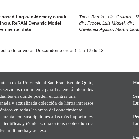
based Logic-in-Memory circuit
Taco, Ramiro, dir.
;
Guitarra, S
sing a ReRAM Dynamic Model
dir.
;
Procel, Luis Miguel, dir.
;
perimental data
Gavilánez Aguilar, Martín Sant
echa de envío en Descendente orden): 1 a 12 de 12
ioteca de la Universidad San Francisco de Quito,
Ho
s servicios diariamente para la atención de miles
udiantes en donde pueden encontrar una
Se
onada y actualizada colección de libros impresos
Lu
rónicos en todas las áreas del conocimiento,
cuenta con suscripciones a las más importantes
Pe
s científicas y técnicas, una extensa colección de
Lu
les multimedia y acceso.
Fer