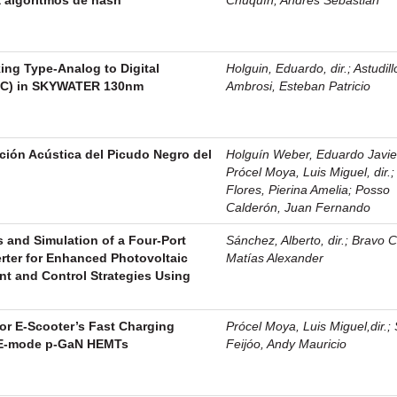
king Type-Analog to Digital
Holguin, Eduardo, dir.
;
Astudill
DC) in SKYWATER 130nm
Ambrosi, Esteban Patricio
ción Acústica del Picudo Negro del
Holguín Weber, Eduardo Javier,
Prócel Moya, Luis Miguel, dir.
Flores, Pierina Amelia
;
Posso
Calderón, Juan Fernando
 and Simulation of a Four-Port
Sánchez, Alberto, dir.
;
Bravo C
ter for Enhanced Photovoltaic
Matías Alexander
 and Control Strategies Using
for E-Scooter’s Fast Charging
Prócel Moya, Luis Miguel,dir.
;
 E-mode p-GaN HEMTs
Feijóo, Andy Mauricio