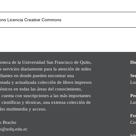
mons
Licencia Creative Commons
ioteca de la Universidad San Francisco de Quito,
Ho
s servicios diariamente para la atención de miles
udiantes en donde pueden encontrar una
Se
onada y actualizada colección de libros impresos
Lu
rónicos en todas las áreas del conocimiento,
cuenta con suscripciones a las más importantes
Pe
s científicas y técnicas, una extensa colección de
Lu
les multimedia y acceso.
Fer
o Bracho
Ce
o@usfq.edu.ec
bi