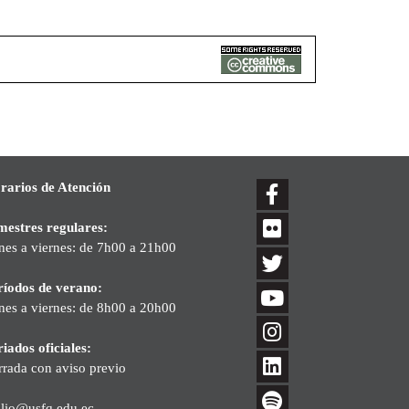
rarios de Atención
mestres regulares:
nes a viernes: de 7h00 a 21h00
ríodos de verano:
nes a viernes: de 8h00 a 20h00
iados oficiales:
rrada con aviso previo
blio@usfq.edu.ec