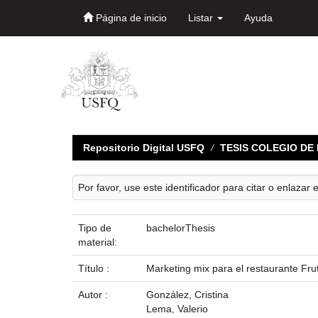
Página de inicio
Listar
Ayuda
Skip
navigation
Repositorio Digital USFQ
TESIS COLEGIO D
Por favor, use este identificador para citar o enlazar 
Tipo de
bachelorThesis
material:
Título :
Marketing mix para el restaurante Fru
Autor :
González, Cristina
Lema, Valerio