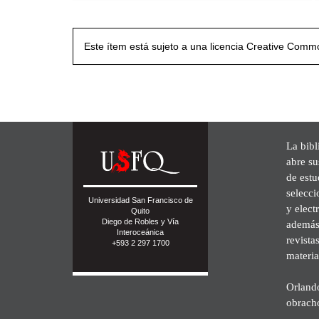
Este ítem está sujeto a una licencia Creative Com
La bibl
abre su
de est
selecci
Universidad San Francisco de
y elect
Quito
Diego de Robles y Vía
además 
Interoceánica
revista
+593 2 297 1700
materia
Orland
obrach