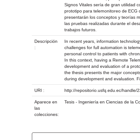
Signos Vitales sería de gran utilidad 
prototipo para telemonitoreo de ECG d
presentarán los conceptos y teorías m
las pruebas realizadas durante el des
trabajos futuros.
Descripción
In recent years, information technolog
:
challenges for full automation is telem
personal control to patients with chron
In this context, having a Remote Telem
development and evaluation of a proto
the thesis presents the major concept
during development and evaluation. Fin
URI :
http://repositorio.usfq.edu.ec/handle
Aparece en
Tesis - Ingeniería en Ciencias de la 
las
colecciones:
Ficheros en este ítem: