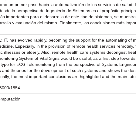
como un primer paso hacia la automatización de los servicios de salud. 
esde la perspectiva de Ingeniería de Sistemas es el propósito principa
ás importantes para el desarrollo de este tipo de sistemas, se muestra
arrollo y evaluación del mismo. Finalmente, las conclusiones más import
y, IT, has evolved rapidly, becoming the support for the automating of
edicine. Especially, in the provision of remote health services remotely, 
ic illnesses or elderly. Also, remote health care systems decongest heal
onitoring System of Vital Signs would be useful, as a first step towards
type for ECG Telemonitoring from the perspective of Systems Engineeri
s and theories for the development of such systems and shows the desig
ally, the most important conclusions are highlighted and the main futu
/23000/1854
Computación