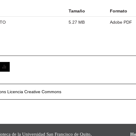
Tamaño
Formato
ETO
5.27 MB
Adobe PDF
mons
Licencia Creative Commons
ioteca de la Universidad San Francisco de Quito,
Ho