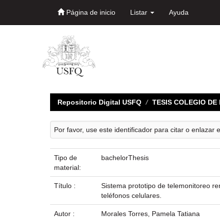
Página de inicio
Listar
Ayuda
Skip
navigation
Repositorio Digital USFQ
TESIS COLEGIO D
Por favor, use este identificador para citar o enlazar 
Tipo de
bachelorThesis
material:
Título :
Sistema prototipo de telemonitoreo re
teléfonos celulares.
Autor :
Morales Torres, Pamela Tatiana