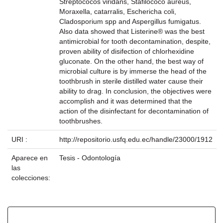
Streptococos viridans, Stafilococo aureus,
Moraxella, catarralis, Eschericha coli,
Cladosporium spp and Aspergillus fumigatus.
Also data showed that Listerine® was the best
antimicrobial for tooth decontamination, despite,
proven ability of disifection of chlorhexidine
gluconate. On the other hand, the best way of
microbial culture is by immerse the head of the
toothbrush in sterile distilled water cause their
ability to drag. In conclusion, the objectives were
accomplish and it was determined that the
action of the disinfectant for decontamination of
toothbrushes.
URI :
http://repositorio.usfq.edu.ec/handle/23000/1912
Aparece en
Tesis - Odontología
las
colecciones:
Ficheros en este ítem: