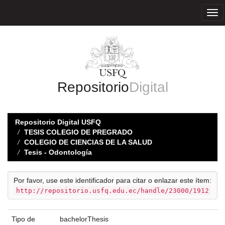
Skip
navigation
Repositorio
Digital
Repositorio Digital USFQ
TESIS COLEGIO DE PREGRADO
COLEGIO DE CIENCIAS DE LA SALUD
Tesis - Odontología
Por favor, use este identificador para citar o enlazar este ítem:
http://repositorio.usfq.edu.ec/handle/23000/1912
Tipo de
bachelorThesis