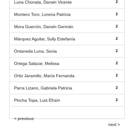
Luna Chonata, Darwin Vicente
2
Montero Toro, Lorena Patricia
2
Mora Guerrón, Darwin Germán
2
Márquez Aguilar, Sully Estefanía
2
Ontaneda Luna, Sonia
2
Ortega Salazar, Melissa
2
Ortiz Jaramillo, María Fernanda
2
Parra Lizano, Gabriela Patricia
2
Pincha Topa, Luis Efraín
2
< previous
next >
Título