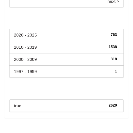
next >
Fecha de lanzamiento
2020 - 2025
763
2010 - 2019
1538
2000 - 2009
318
1997 - 1999
1
Has File(s)
true
2620