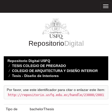
Skip
navigation
Repositorio
Digital
Repositorio Digital USFQ
TESIS COLEGIO DE PREGRADO
COLEGIO DE ARQUITECTURA Y DISEÑO INTERIOR
Tesis - Diseño de Interiores
Por favor, use este identificador para citar o enlazar este ítem:
http://repositorio.usfq.edu.ec/handle/23000/2001
Tipo de
bachelorThesis