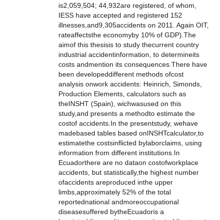
is2,059,504; 44,932are registered, of whom,
IESS have accepted and registered 152
illnesses,and9,305accidents on 2011. Again OIT,
rateaffectsthe economyby 10% of GDP).The
aimof this thesisis to study thecurrent country
industrial accidentinformation, to determineits
costs andmention its consequences.There have
been developeddifferent methods ofcost
analysis onwork accidents: Heinrich, Simonds,
Production Elements, calculators such as
theINSHT (Spain), wichwasused on this
study,and presents a methodto estimate the
costof accidents.In the presentstudy, wehave
madebased tables based onINSHTcalculator,to
estimatethe costsinflicted bylaborclaims, using
information from different institutions.In
Ecuadorthere are no dataon costofworkplace
accidents, but statistically,the highest number
ofaccidents areproduced inthe upper
limbs,approximately 52% of the total
reportednational andmoreoccupational
diseasesuffered bytheEcuadoris a