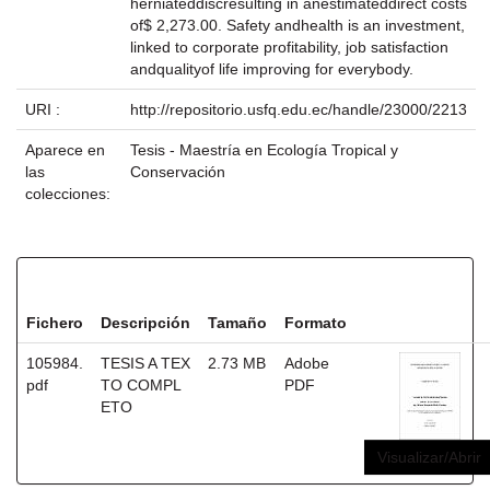
herniateddiscresulting in anestimateddirect costs
of$ 2,273.00. Safety andhealth is an investment,
linked to corporate profitability, job satisfaction
andqualityof life improving for everybody.
URI :
http://repositorio.usfq.edu.ec/handle/23000/2213
Aparece en
Tesis - Maestría en Ecología Tropical y
las
Conservación
colecciones:
Ficheros en este ítem:
Fichero
Descripción
Tamaño
Formato
105984.
TESIS A TEX
2.73 MB
Adobe
pdf
TO COMPL
PDF
ETO
Visualizar/Abrir