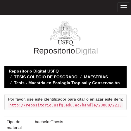
Skip
navigation
Repositorio
Digital
Repositorio Digital USFQ
TESIS COLEGIO DE POSGRADO
MAESTRÍAS
Tesis - Maestría en Ecología Tropical y Conservación
Por favor, use este identificador para citar o enlazar este ítem:
http://repositorio.usfq.edu.ec/handle/23000/2213
Tipo de
bachelorThesis
material: