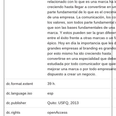
relacionado con lo que es una marca ha i
creciendo hasta llegar a convertirse en u
parte fundamental de lo que es el crecimi
de una empresa. La comunicación, los co
los valores, son todos parte fundamental 
que son las bases fundamentales de una
marca. Y estos pueden ser la gran difere
entre el éxito frente a otras marcas o un f
épico. Hoy en día la importancia que les 
grandes empresas al branding es grandio
por esto mismo ha ido creciendo hasta
convertirse en una especialidad que debe
estudiada por todo comunicador que quie
mejorar una marca o por todo empresari
dispuesto a crear un negocio.
dc.format.extent
39 h.
dc.language.iso
esp
dc.publisher
Quito: USFQ, 2013
dc.rights
openAccess