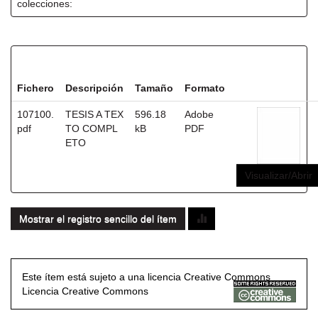
colecciones:
Ficheros en este ítem:
Fichero
Descripción
Tamaño
Formato
107100.
TESIS A TEX
596.18
Adobe
pdf
TO COMPL
kB
PDF
ETO
Visualizar/Abrir
Mostrar el registro sencillo del ítem
Este ítem está sujeto a una licencia Creative Commons
Licencia Creative Commons