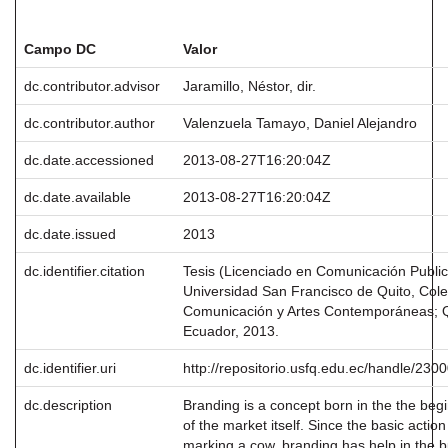
Registro completo de metadatos
Campo DC
Valor
dc.contributor.advisor
Jaramillo, Néstor, dir.
dc.contributor.author
Valenzuela Tamayo, Daniel Alejandro
dc.date.accessioned
2013-08-27T16:20:04Z
dc.date.available
2013-08-27T16:20:04Z
dc.date.issued
2013
dc.identifier.citation
Tesis (Licenciado en Comunicación Publici
Universidad San Francisco de Quito, Cole
Comunicación y Artes Contemporáneas; Q
Ecuador, 2013.
dc.identifier.uri
http://repositorio.usfq.edu.ec/handle/230
dc.description
Branding is a concept born in the the beg
of the market itself. Since the basic action
marking a cow, branding has help in the b