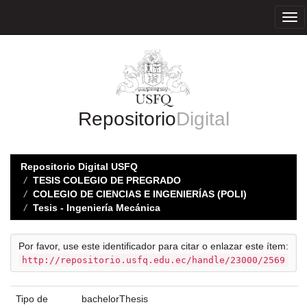
Skip
navigation
Repositorio
Digital
Repositorio Digital USFQ
TESIS COLEGIO DE PREGRADO
COLEGIO DE CIENCIAS E INGENIERÍAS (POLI)
Tesis - Ingeniería Mecánica
Por favor, use este identificador para citar o enlazar este ítem:
http://repositorio.usfq.edu.ec/handle/23000/2569
Tipo de
bachelorThesis