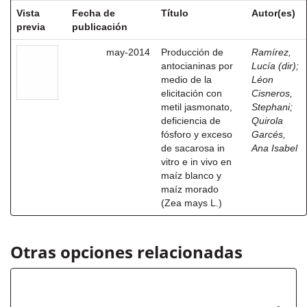
Vista
Fecha de
Título
Autor(es)
previa
publicación
may-2014
Producción de
Ramírez,
antocianinas por
Lucía (dir)
;
medio de la
Léon
elicitación con
Cisneros,
metil jasmonato,
Stephani
;
deficiencia de
Quirola
fósforo y exceso
Garcés,
de sacarosa in
Ana Isabel
vitro e in vivo en
maíz blanco y
maíz morado
(Zea mays L.)
Otras opciones relacionadas
Autor