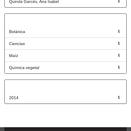
Quirola Garcés, Ana Isabel
1
Título
Botánica
1
Ciencias
1
Maíz
1
Química vegetal
1
Fecha de lanzamiento
2014
1