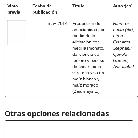
Vista
Fecha de
Título
Autor(es)
previa
publicación
may-2014
Producción de
Ramírez,
antocianinas por
Lucía (dir)
;
medio de la
Léon
elicitación con
Cisneros,
metil jasmonato,
Stephani
;
deficiencia de
Quirola
fósforo y exceso
Garcés,
de sacarosa in
Ana Isabel
vitro e in vivo en
maíz blanco y
maíz morado
(Zea mays L.)
Otras opciones relacionadas
Autor