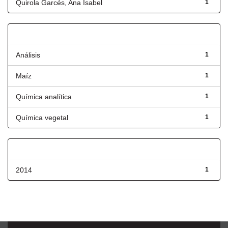
Quirola Garcés, Ana Isabel
1
Título
Análisis
1
Maíz
1
Química analítica
1
Química vegetal
1
Fecha de lanzamiento
2014
1