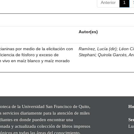
Anterior
1
Autor(es)
ianinas por medio de la elicitación con
Ramírez, Lucía (dir)
;
Léon Ci
iciencia de fósforo y exceso de
Stephani
;
Quirola Garcés, An
 in vivo en maíz blanco y maíz morado
ioteca de la Universidad San Francisco de Quito,
Ho
s servicios diariamente para la atención de miles
udiantes en donde pueden encontrar una
Se
onada y actualizada colección de libros impresos
Lu
rónicos en todas las áreas del conocimiento,