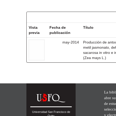
Resultados por ítem:
Vista
Fecha de
Título
previa
publicación
may-2014
Producción de antoc
metil jasmonato, def
sacarosa in vitro e
(Zea mays L.)
La bibl
abre su
de est
selecci
Universidad San Francisco de
y elect
Quito