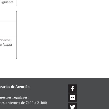
Siguiente
sneros,
a Isabel
rarios de Atención
mestres regulares:
nes a viernes: de 7h00 a 21h00