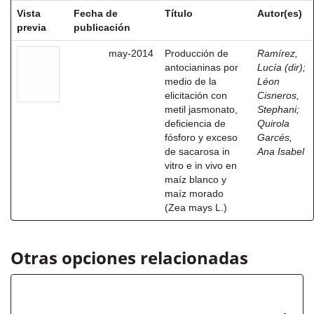
Vista
Fecha de
Título
Autor(es)
previa
publicación
may-2014
Producción de
Ramírez,
antocianinas por
Lucía (dir)
;
medio de la
Léon
elicitación con
Cisneros,
metil jasmonato,
Stephani
;
deficiencia de
Quirola
fósforo y exceso
Garcés,
de sacarosa in
Ana Isabel
vitro e in vivo en
maíz blanco y
maíz morado
(Zea mays L.)
Otras opciones relacionadas
Autor