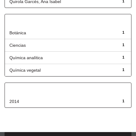
Quirola Garcés, Ana Isabel
1
Título
Botánica
1
Ciencias
1
Química analítica
1
Química vegetal
1
Fecha de lanzamiento
2014
1