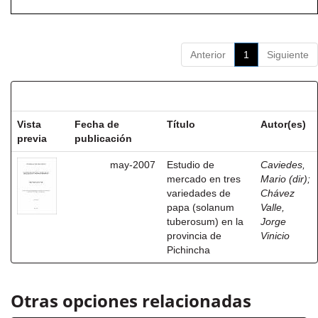
Anterior
1
Siguiente
Resultados por ítem:
Vista
Fecha de
Título
Autor(es)
previa
publicación
may-2007
Estudio de
Caviedes,
mercado en tres
Mario (dir)
;
variedades de
Chávez
papa (solanum
Valle,
tuberosum) en la
Jorge
provincia de
Vinicio
Pichincha
Otras opciones relacionadas