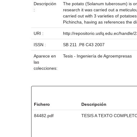
Descripción
The potato (Solanum tuberosum) is one
:
research it was carried out a meticul
carried out with 3 varieties of potato
Pichincha, having as references the d
URI :
http://repositorio.usfq.edu.ec/handle
ISSN :
SB 211 .P8 C43 2007
Aparece en
Tesis - Ingeniería de Agroempresas
las
colecciones:
Ficheros en este ítem:
Fichero
Descripción
84482.pdf
TESIS A TEXTO COMPLET