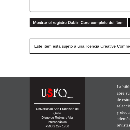
Mostrar el registro Dublin Core completo del ítem
Este ítem está sujeto a una licencia Creative Com
La bibl
abre su
de est
selecci
Universidad San Francisco de
y elect
Quito
Diego de Robles y Vía
además 
Interoceánica
revista
+593 2 297 1700