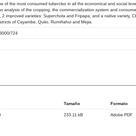
 of the most consumed tubercles in all the economical and social levels
ous analysis of the cropping, the commercialization system and consum
es, 2 improved varieties: Superchola and Fripapa; and a native variety, 
istricts of Cayambe, Quito, Rumiñahui and Mejia.
/23000/724
Tamaño
Formato
O
233.11 kB
Adobe PDF