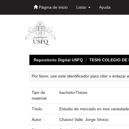
Página de inicio
Listar
Ayuda
Skip
navigation
Repositorio Digital USFQ
TESIS COLEGIO D
Por favor, use este identificador para citar o enlazar 
Tipo de
bachelorThesis
material:
Título :
Estudio de mercado en tres variedade
Autor :
Chávez Valle, Jorge Vinicio