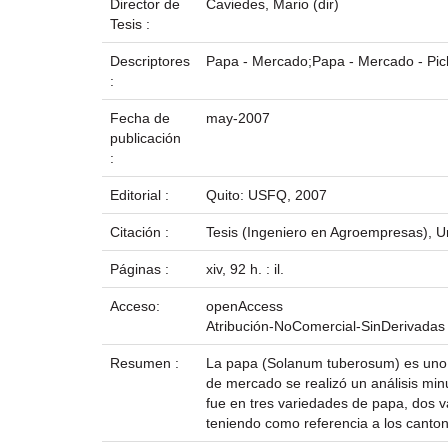
Director de
Caviedes, Mario (dir)
Tesis :
Descriptores
Papa - Mercado;Papa - Mercado - Pich
:
Fecha de
may-2007
publicación
:
Editorial :
Quito: USFQ, 2007
Citación :
Tesis (Ingeniero en Agroempresas), Un
Páginas :
xiv, 92 h. : il.
Acceso:
openAccess
Atribución-NoComercial-SinDerivadas
Resumen :
La papa (Solanum tuberosum) es uno d
de mercado se realizó un análisis min
fue en tres variedades de papa, dos v
teniendo como referencia a los canto