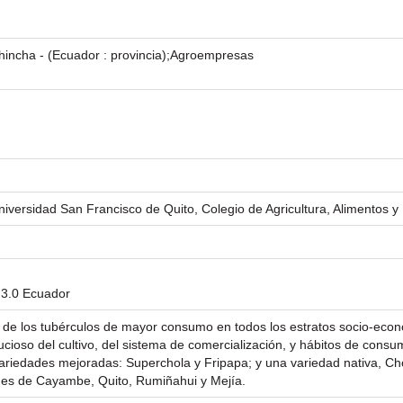
incha - (Ecuador : provincia);Agroempresas
iversidad San Francisco de Quito, Colegio de Agricultura, Alimentos y
 3.0 Ecuador
e los tubérculos de mayor consumo en todos los estratos socio-econó
ucioso del cultivo, del sistema de comercialización, y hábitos de cons
ariedades mejoradas: Superchola y Fripapa; y una variedad nativa, Chol
nes de Cayambe, Quito, Rumiñahui y Mejía.