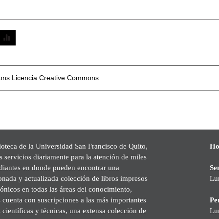
mons
Licencia Creative Commons
ioteca de la Universidad San Francisco de Quito,
Ho
s servicios diariamente para la atención de miles
udiantes en donde pueden encontrar una
Se
onada y actualizada colección de libros impresos
Lu
rónicos en todas las áreas del conocimiento,
cuenta con suscripciones a las más importantes
Pe
s científicas y técnicas, una extensa colección de
Lu