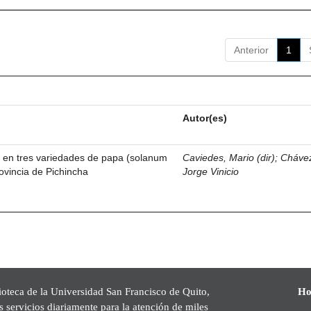
Anterior
1
Autor(es)
 en tres variedades de papa (solanum
Caviedes, Mario (dir)
;
Chávez
ovincia de Pichincha
Jorge Vinicio
ioteca de la Universidad San Francisco de Quito,
Ho
s servicios diariamente para la atención de miles