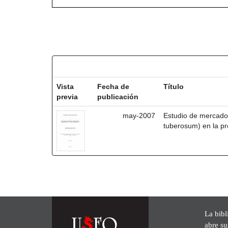
Resultados por ítem:
Vista
Fecha de
Título
previa
publicación
may-2007
Estudio de mercado
tuberosum) en la pr
La bibl
abre su