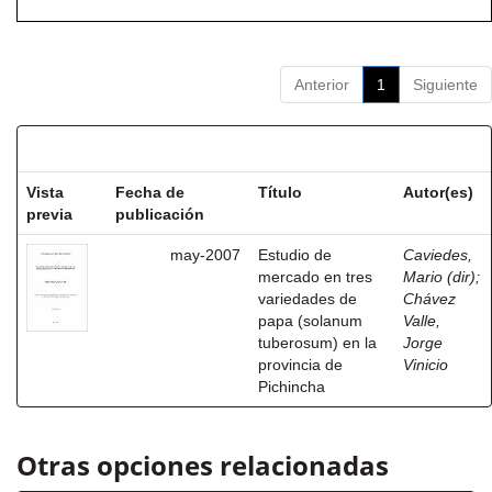
Anterior
1
Siguiente
Resultados por ítem:
Vista
Fecha de
Título
Autor(es)
previa
publicación
may-2007
Estudio de
Caviedes,
mercado en tres
Mario (dir)
;
variedades de
Chávez
papa (solanum
Valle,
tuberosum) en la
Jorge
provincia de
Vinicio
Pichincha
Otras opciones relacionadas