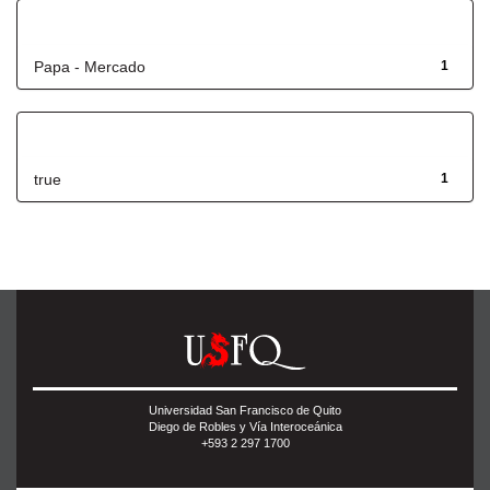
Título
Papa - Mercado
1
Has File(s)
true
1
Universidad San Francisco de Quito
Diego de Robles y Vía Interoceánica
+593 2 297 1700