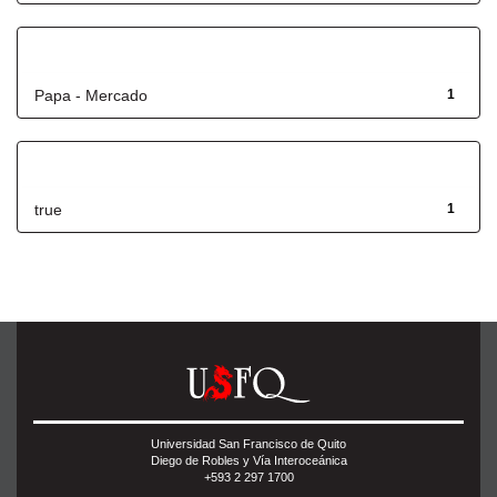
Título
Papa - Mercado
1
Has File(s)
true
1
Universidad San Francisco de Quito
Diego de Robles y Vía Interoceánica
+593 2 297 1700