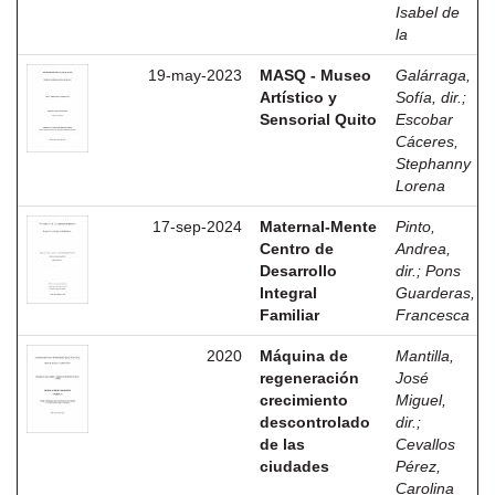
Isabel de
la
19-may-2023
MASQ - Museo
Galárraga,
Artístico y
Sofía, dir.
;
Sensorial Quito
Escobar
Cáceres,
Stephanny
Lorena
17-sep-2024
Maternal-Mente
Pinto,
Centro de
Andrea,
Desarrollo
dir.
;
Pons
Integral
Guarderas,
Familiar
Francesca
2020
Máquina de
Mantilla,
regeneración
José
crecimiento
Miguel,
descontrolado
dir.
;
de las
Cevallos
ciudades
Pérez,
Carolina