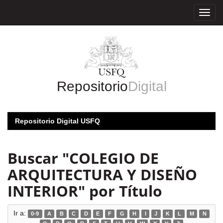
Skip
navigation
Repositorio
Digital
Repositorio Digital USFQ
Buscar "COLEGIO DE
ARQUITECTURA Y DISEÑO
INTERIOR" por Título
Ir a:
0-9
A
B
C
D
E
F
G
H
I
J
K
L
M
N