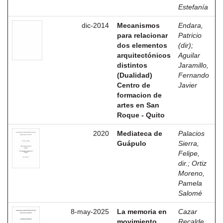
Estefanía
dic-2014
Mecanismos
Endara,
para relacionar
Patricio
dos elementos
(dir)
;
arquitectónicos
Aguilar
distintos
Jaramillo,
(Dualidad)
Fernando
Centro de
Javier
formacion de
artes en San
Roque - Quito
2020
Mediateca de
Palacios
Guápulo
Sierra,
Felipe,
dir.
;
Ortiz
Moreno,
Pamela
Salomé
8-may-2025
La memoria en
Cazar
movimiento
Recalde,