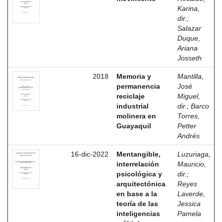
Karina,
dir.
;
Salazar
Duque,
Ariana
Josseth
2018
Memoria y
Mantilla,
permanencia
José
reciclaje
Miguel,
industrial
dir.
;
Barco
molinera en
Torres,
Guayaquil
Petter
Andrés
16-dic-2022
Mentangible,
Luzuriaga,
interrelación
Mauricio,
psicológica y
dir.
;
arquitectónica
Reyes
en base a la
Laverde,
teoría de las
Jessica
inteligencias
Pamela