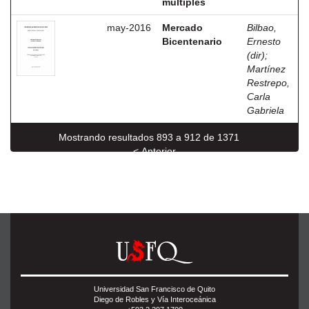
múltiples
may-2016
Mercado
Bilbao,
Bicentenario
Ernesto
(dir)
;
Martínez
Restrepo,
Carla
Gabriela
Mostrando resultados 893 a 912 de 1371
< Anterior
Siguiente >
Universidad San Francisco de Quito
Diego de Robles y Vía Interoceánica