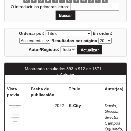
O
P
Q
R
S
T
U
V
W
X
Y
Z
O introducir las primeras letras:
Ordenar por:
En orden:
Resultados por página
Autor/Registro:
Mostrando resultados 893 a 912 de 1371
< Anterior
Siguiente >
Vista
Fecha de
Título
Autor(es)
previa
publicación
2022
K-City
Dávila,
Gissela,
director
;
Campos
Oquendo,