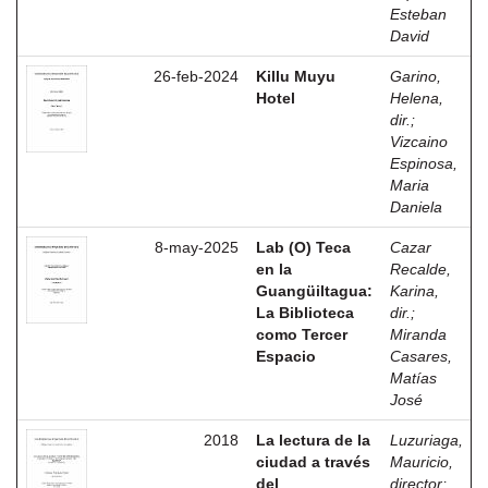
Esteban
David
26-feb-2024
Killu Muyu
Garino,
Hotel
Helena,
dir.
;
Vizcaino
Espinosa,
Maria
Daniela
8-may-2025
Lab (O) Teca
Cazar
en la
Recalde,
Guangüiltagua:
Karina,
La Biblioteca
dir.
;
como Tercer
Miranda
Espacio
Casares,
Matías
José
2018
La lectura de la
Luzuriaga,
ciudad a través
Mauricio,
del
director
;