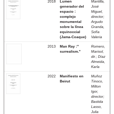
2018
Lumen
Mantilla,
generador del
José
espacio :
Miguel,
complejo
director
;
monumental
Argudo
sobre la línea
Granda,
equinoccial
Sofía
(Jama-Coaque)
Valeria
2013
Man Ray :"
Romero,
surrealism."
Marisol,
dir.
;
Díaz
Almeida,
Karla
2022
Manifiesto en
Muñoz
Beirut
Tinoco,
Milton
Igor,
director
;
Bastida
Lasso,
Julia