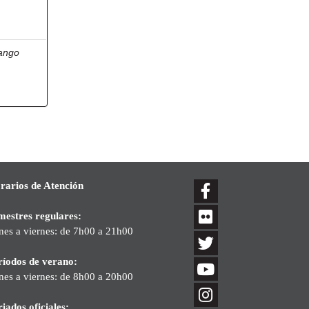
ango
rarios de Atención
mestres regulares:
nes a viernes: de 7h00 a 21h00
ríodos de verano:
nes a viernes: de 8h00 a 20h00
iados oficiales: