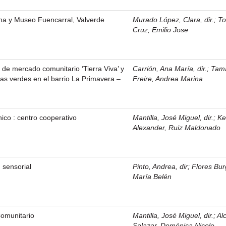
ana y Museo Fuencarral, Valverde
Murado López, Clara, dir.
;
To
Cruz, Emilio Jose
 de mercado comunitario ‘Tierra Viva’ y
Carrión, Ana María, dir.
;
Tam
eas verdes en el barrio La Primavera –
Freire, Andrea Marina
nico : centro cooperativo
Mantilla, José Miguel, dir.
;
Ke
Alexander, Ruiz Maldonado
 sensorial
Pinto, Andrea, dir
;
Flores Bur
María Belén
Comunitario
Mantilla, José Miguel, dir.
;
Al
Salazar, Doménica Nicole