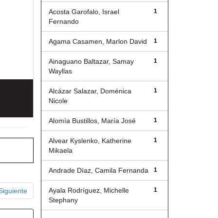
Acosta Garofalo, Israel
1
Fernando
Agama Casamen, Marlon David
1
Ainaguano Baltazar, Samay
1
Wayllas
Alcázar Salazar, Doménica
1
Nicole
Alomía Bustillos, María José
1
Alvear Kyslenko, Katherine
1
Mikaela
Andrade Díaz, Camila Fernanda
1
Ayala Rodríguez, Michelle
1
Siguiente
Stephany