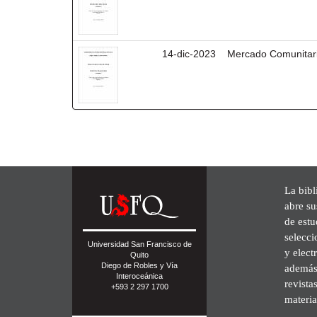
14-dic-2023
Mercado Comunitari
La bibl
abre su
de est
selecci
Universidad San Francisco de
y elect
Quito
Diego de Robles y Vía
además 
Interoceánica
revista
+593 2 297 1700
materia