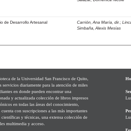
o de Desarrollo Artesanal
Carrión, Ana María, dir.
;
Linc
Simbaña, Alexis Mesías
ioteca de la Universidad San Francisco de Quito,
Ho
s servicios diariamente para la atención de miles
udiantes en donde pueden encontrar una
Se
onada y actualizada colección de libros impresos
Lu
rónicos en todas las áreas del conocimiento,
cuenta con suscripciones a las más importantes
Pe
s científicas y técnicas, una extensa colección de
Lu
les multimedia y acceso.
Fer