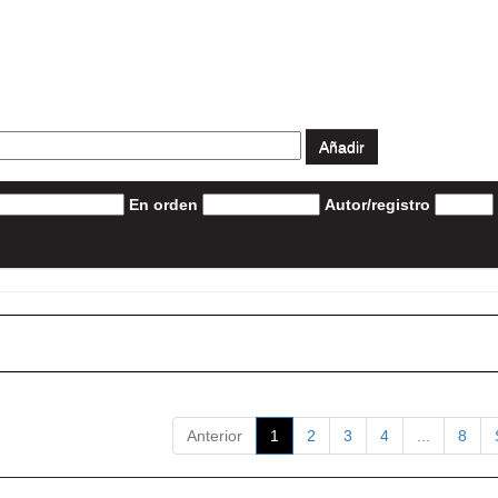
En orden
Autor/registro
Anterior
1
2
3
4
...
8