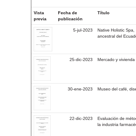
Resultados por ítem:
Vista
Fecha de
Título
previa
publicación
5-jul-2023
Native Holistic Spa,
ancestral del Ecuad
25-dic-2023
Mercado y vivienda 
30-ene-2023
Museo del café, dise
22-dic-2023
Evaluación de métod
la industria farmacé