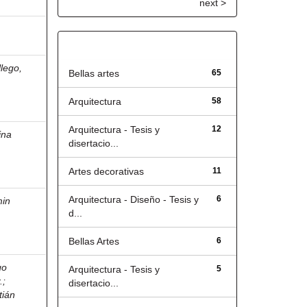
next >
Título
lego,
Bellas artes
65
Arquitectura
58
Arquitectura - Tesis y
12
ina
disertacio...
Artes decorativas
11
Arquitectura - Diseño - Tesis y
6
in
d...
Bellas Artes
6
go
Arquitectura - Tesis y
5
.
;
disertacio...
tián