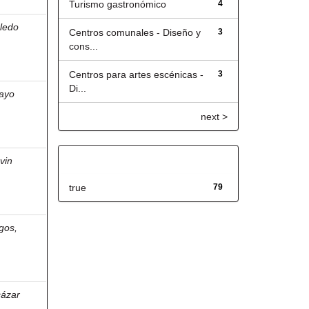
Turismo gastronómico
4
ledo
Centros comunales - Diseño y
3
cons...
Centros para artes escénicas -
3
Di...
ayo
next >
Has File(s)
vin
true
79
gos,
cázar