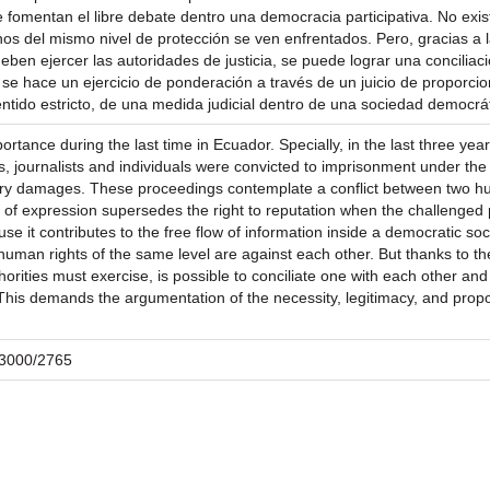
 fomentan el libre debate dentro una democracia participativa. No exis
chos del mismo nivel de protección se ven enfrentados. Pero, gracias a 
eben ejercer las autoridades de justicia, se puede lograr una concilia
e se hace un ejercicio de ponderación a través de un juicio de proporcion
entido estricto, de una medida judicial dentro de una sociedad democrát
ance during the last time in Ecuador. Specially, in the last three years
ons, journalists and individuals were convicted to imprisonment under t
niary damages. These proceedings contemplate a conflict between two hu
m of expression supersedes the right to reputation when the challenged pu
use it contributes to the free flow of information inside a democratic so
 human rights of the same level are against each other. But thanks to th
uthorities must exercise, is possible to conciliate one with each other a
 This demands the argumentation of the necessity, legitimacy, and propor
/23000/2765