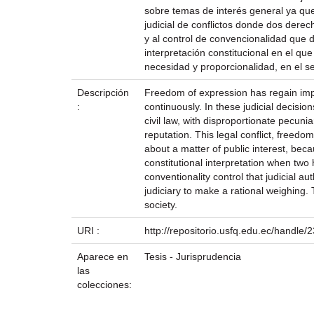
sobre temas de interés general ya que
judicial de conflictos donde dos dere
y al control de convencionalidad que d
interpretación constitucional en el qu
necesidad y proporcionalidad, en el s
Descripción
Freedom of expression has regain import
:
continuously. In these judicial decisi
civil law, with disproportionate pecu
reputation. This legal conflict, freedo
about a matter of public interest, beca
constitutional interpretation when two
conventionality control that judicial a
judiciary to make a rational weighing.
society.
URI :
http://repositorio.usfq.edu.ec/handle
Aparece en
Tesis - Jurisprudencia
las
colecciones: