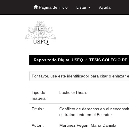
Página de inicio
Listar
Ayuda
Skip
navigation
Repositorio Digital USFQ
TESIS COLEGIO D
Por favor, use este identificador para citar o enlazar 
Tipo de
bachelorThesis
material:
Título :
Conflicto de derechos en el neoconstit
su tratamiento en el Ecuador.
Autor :
Martínez Fegan, María Daniela