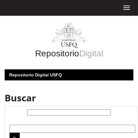
Skip
navigation
Repositorio
Digital
Repositorio Digital USFQ
Buscar
Buscar:
por