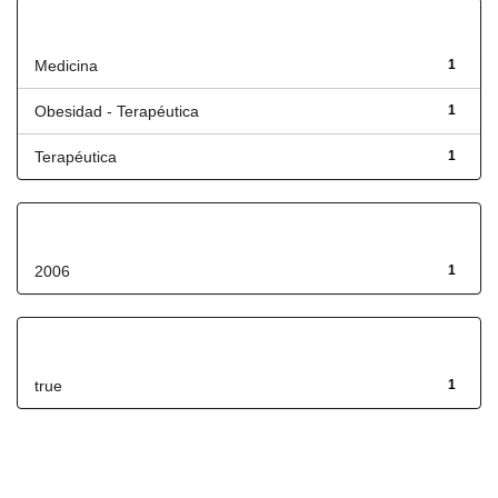
Título
Medicina
1
Obesidad - Terapéutica
1
Terapéutica
1
Fecha de lanzamiento
2006
1
Has File(s)
true
1