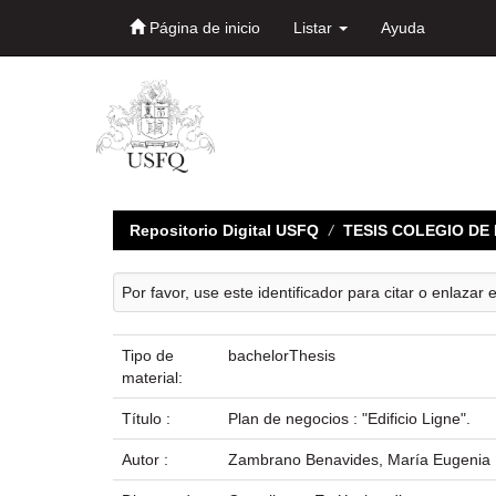
Página de inicio
Listar
Ayuda
Skip
navigation
Repositorio Digital USFQ
TESIS COLEGIO D
Por favor, use este identificador para citar o enlazar 
Tipo de
bachelorThesis
material:
Título :
Plan de negocios : "Edificio Ligne".
Autor :
Zambrano Benavides, María Eugenia