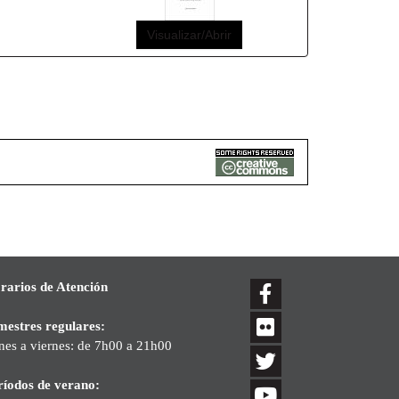
Visualizar/Abrir
rarios de Atención
mestres regulares:
nes a viernes: de 7h00 a 21h00
ríodos de verano: