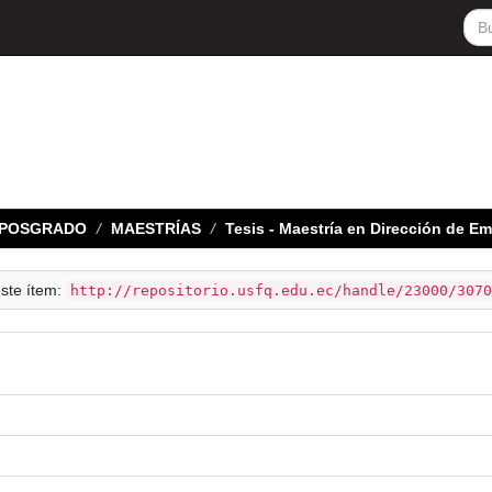
E POSGRADO
MAESTRÍAS
Tesis - Maestría en Dirección de E
este ítem:
http://repositorio.usfq.edu.ec/handle/23000/3070