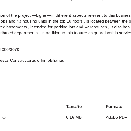
on of the project ―Ligne ―in different aspects relevant to this business
shops and 43 housing units in the top 10 floors , is located between the
hree basements , intended for parking lots and warehouses , It also ha
ributed departments . In addition to this feature as guardianship servi
/23000/3070
esas Constructoras e Inmobiliarias
Tamaño
Formato
ETO
6.16 MB
Adobe PDF