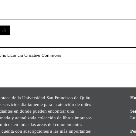
mons
Licencia Creative Commons
ioteca de la Universidad San Francisco de Quito,
Ho
s servicios diariamente para la atención de miles
udiantes en donde pueden encontrar una
Se
onada y actualizada colección de libros impresos
Lu
rónicos en todas las áreas del conocimiento,
cuenta con suscripciones a las más importantes
Pe