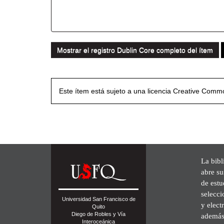
Mostrar el registro Dublin Core completo del ítem
Este ítem está sujeto a una licencia Creative Com
La bibl
abre su
de est
selecci
Universidad San Francisco de
y elect
Quito
Diego de Robles y Vía
además 
Interoceánica