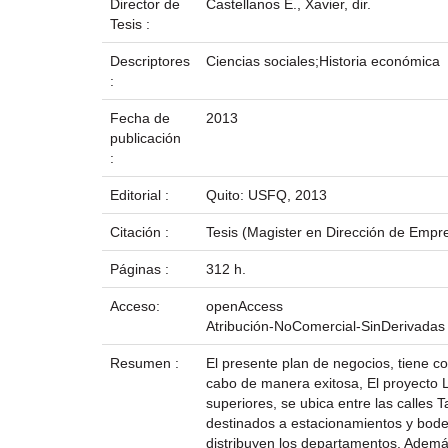
Director de
Castellanos E., Xavier, dir.
Tesis :
Descriptores
Ciencias sociales;Historia económica
:
Fecha de
2013
publicación
:
Editorial :
Quito: USFQ, 2013
Citación :
Tesis (Magister en Dirección de Empre
Páginas :
312 h.
Acceso:
openAccess
Atribución-NoComercial-SinDerivadas
Resumen :
El presente plan de negocios, tiene c
cabo de manera exitosa, El proyecto L
superiores, se ubica entre las calle
destinados a estacionamientos y bode
distribuyen los departamentos. Ademá