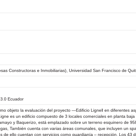
sas Constructoras e Inmobiliarias), Universidad San Francisco de Qui
 3.0 Ecuador
omo objeto la evaluación del proyecto ―Edificio Ligne‖ en diferentes a
igne es un edificio compuesto de 3 locales comerciales en planta baja 
s Tamayo y Baquerizo, está emplazado sobre un terreno esquinero de 95
gas, También cuenta con varias áreas comunales, que incluyen un spa 
s de ello cuentan con servicios como guardianía – recepción. Los 4