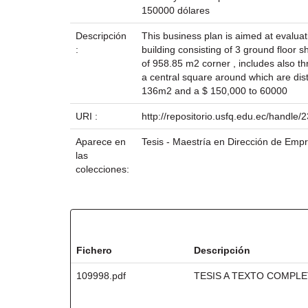
150000 dólares
Descripción
This business plan is aimed at evaluati
:
building consisting of 3 ground floor 
of 958.85 m2 corner , includes also t
a central square around which are dist
136m2 and a $ 150,000 to 60000
URI :
http://repositorio.usfq.edu.ec/handle
Aparece en
Tesis - Maestría en Dirección de Empr
las
colecciones:
Ficheros en este ítem:
Fichero
Descripción
109998.pdf
TESIS A TEXTO COMPL