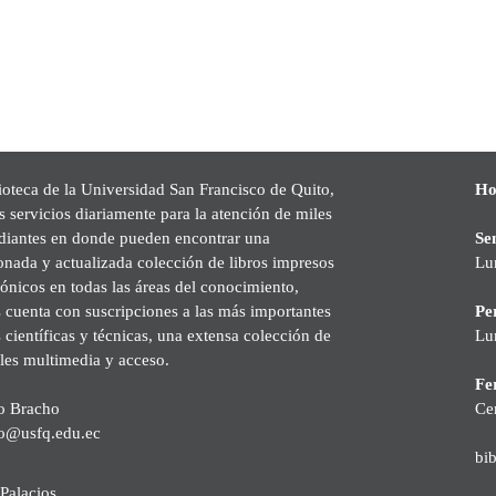
ioteca de la Universidad San Francisco de Quito,
Ho
s servicios diariamente para la atención de miles
udiantes en donde pueden encontrar una
Se
onada y actualizada colección de libros impresos
Lu
rónicos en todas las áreas del conocimiento,
cuenta con suscripciones a las más importantes
Pe
s científicas y técnicas, una extensa colección de
Lu
les multimedia y acceso.
Fer
o Bracho
Ce
o@usfq.edu.ec
bi
Palacios