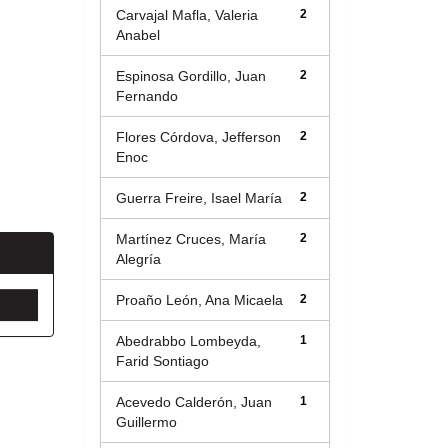
Carvajal Mafla, Valeria
2
Anabel
Espinosa Gordillo, Juan
2
Fernando
Flores Córdova, Jefferson
2
Enoc
Guerra Freire, Isael María
2
Martínez Cruces, María
2
Alegría
Proaño León, Ana Micaela
2
Abedrabbo Lombeyda,
1
Farid Sontiago
Acevedo Calderón, Juan
1
Guillermo