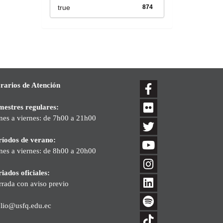
true
874
rarios de Atención
mestres regulares:
nes a viernes: de 7h00 a 21h00
ríodos de verano:
nes a viernes: de 8h00 a 20h00
iados oficiales:
rrada con aviso previo
blio@usfq.edu.ec