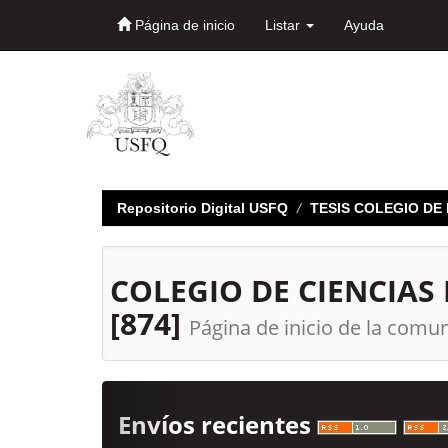
Página de inicio
Listar
Ayuda
Skip
navigation
Repositorio Digital USFQ
TESIS COLEGIO D
COLEGIO DE CIENCIAS 
[874]
Página de inicio de la com
Envíos recientes