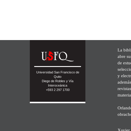
La bibl
abre su
de est
selecci
Universidad San Francisco de
y elect
Quito
Diego de Robles y Vía
además 
Interoceánica
revista
+593 2 297 1700
materia
Orland
obrach
Xavier 