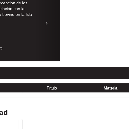
rcepción de los
elación con la
bovino en la Isla
dad