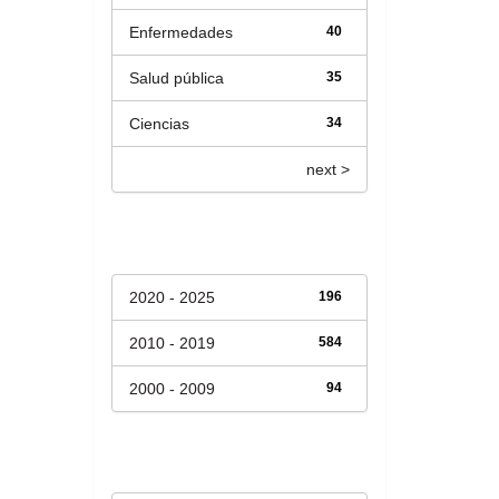
Enfermedades
40
Salud pública
35
Ciencias
34
next >
Fecha de lanzamiento
2020 - 2025
196
2010 - 2019
584
2000 - 2009
94
Has File(s)